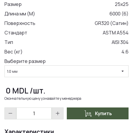
Размер
25x25
Длина мм (М)
6000 (6)
LA COMANDA
Поверхность
GR320 (Сатин)
Стандарт
ASTM A554
Тип
AISI 304
Вес (кг)
4.6
Выберите размер
arrow_drop_down
1.0 мм
0
MDL
/шт.
Окончательную цену узнавайте у менеджера
trolley
remove
add
Купить
Характеристики