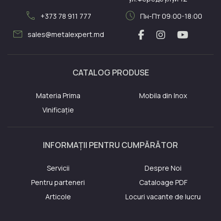
call
schedule
+373 78 911 777
Пн-Пт 09:00-18:00
mail
sales@metalexpert.md
CATALOG PRODUSE
Materia Prima
Mobila din Inox
Vinificație
INFORMAȚII PENTRU CUMPĂRĂTOR
Servicii
Despre Noi
Pentru parteneri
Cataloage PDF
Articole
Locuri vacante de lucru