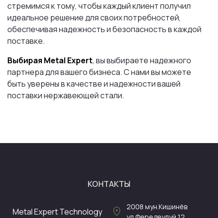
стремимся к тому, чтобы каждый клиент получил
идеальное решение для своих потребностей,
обеспечивая надежность и безопасность в каждой
поставке.
Выбирая Metal Expert
, вы выбираете надежного
партнера для вашего бизнеса. С нами вы можете
быть уверены в качестве и надежности вашей
поставки нержавеющей стали.
КОНТАКТЫ
2008
мун.Кишинёв
location_on
Metal Expert Technology
ул.Фередеулуй 12