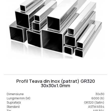
Profil Teava din Inox (patrat) GR320
30x30x1.0mm
Dimensiune
30x30
Lungime mm (M)
6000 (6)
Suprafață
GR320 (Satin)
Standard
ASTM A554
Tip
AISI 304