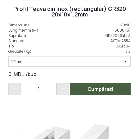
Profil Teava din Inox (rectangular) GR320
20x10x1.2mm
LA COMANDA
Dimensiune
20x10
Lungime mm (M)
6000 (6)
Suprafață
GR320 (Satin)
Standard
ASTM A554
Tip
AISI 304
Greutate (kg)
3.2
arrow_drop_down
1.2 mm
0
MDL
/buc.
remove
add
Cumpărați