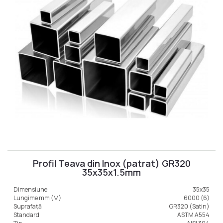
Profil Teava din Inox (patrat) GR320
35x35x1.5mm
Dimensiune
35x35
Lungime mm (M)
6000 (6)
Suprafață
GR320 (Satin)
Standard
ASTM A554