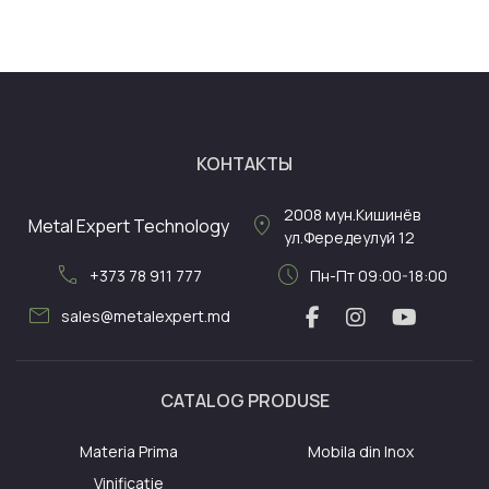
КОНТАКТЫ
2008
мун.Кишинёв
location_on
Metal Expert Technology
ул.Фередеулуй 12
call
schedule
+373 78 911 777
Пн-Пт 09:00-18:00
mail
sales@metalexpert.md
CATALOG PRODUSE
Materia Prima
Mobila din Inox
Vinificație