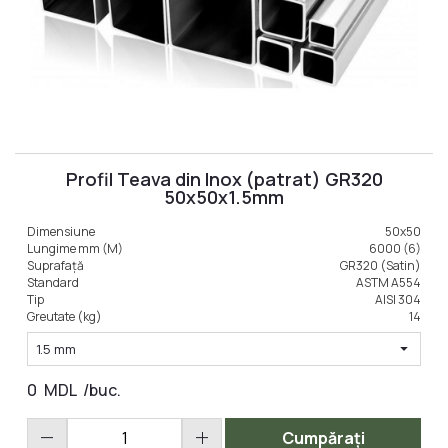
Profil Teava din Inox (patrat) GR320
50x50x1.5mm
Dimensiune
50x50
Lungime mm (M)
6000 (6)
Suprafață
GR320 (Satin)
Standard
ASTM A554
Tip
AISI 304
Greutate (kg)
14
arrow_drop_down
1.5 mm
0
MDL
/buc.
remove
add
Cumpărați