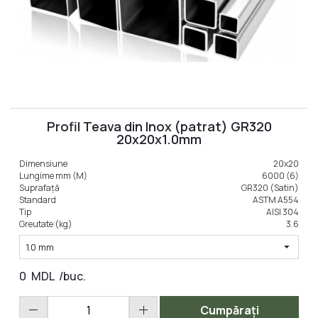
Profil Teava din Inox (patrat) GR320
20x20x1.0mm
Dimensiune
20x20
Lungime mm (M)
6000 (6)
Suprafață
GR320 (Satin)
Standard
ASTM A554
Tip
AISI 304
Greutate (kg)
3.6
arrow_drop_down
1.0 mm
0
MDL
/buc.
remove
add
Cumpărați