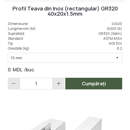
Profil Teava din Inox (rectangular) GR320
40x20x1.5mm
Dimensiune
40x20
Lungime mm (M)
6000 (6)
Suprafață
GR320 (Satin)
Standard
ASTM A554
Tip
AISI 304
Greutate (kg)
8.2
arrow_drop_down
1.5 mm
0
MDL
/buc.
remove
add
Cumpărați