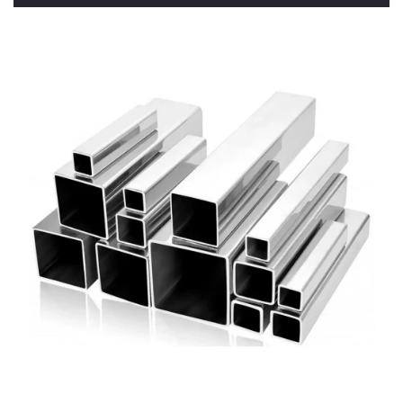
Materiale pentru sudură
MOBILA DIN INOX
Dulap cu Chiuveta
Mese din Inox
Chiuvete din Inox
Cărucioare din Inox
Rafturi din Inox
Dulapuri din Inox
Hote din Inox
PENTRU VIN
Butoi din Inox
Rezervoare din Inox
Aparat de distilat
MOBILIER MEDICAL