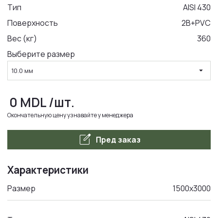
Тип
AISI 430
Поверхность
2B+PVC
LA COMANDA
Вес (кг)
360
Выберите размер
arrow_drop_down
10.0 мм
0
MDL
/шт.
Окончательную цену узнавайте у менеджера
edit_square
Пред заказ
Характеристики
Размер
1500x3000