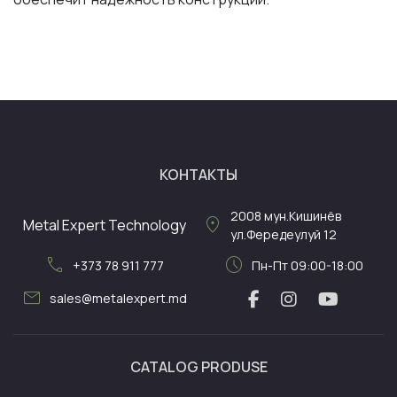
КОНТАКТЫ
2008
мун.Кишинёв
location_on
Metal Expert Technology
ул.Фередеулуй 12
call
schedule
+373 78 911 777
Пн-Пт 09:00-18:00
mail
sales@metalexpert.md
CATALOG PRODUSE