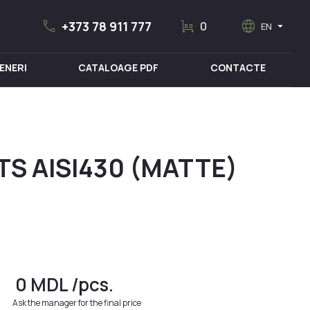
call
trolley
language
arrow_drop_down
+373 78 911 777
0
EN
ENERI
CATALOAGE PDF
CONTACTE
MOBILIER MEDICAL
TS AISI430 (MATTE)
0
MDL
/pcs.
Ask the manager for the final price