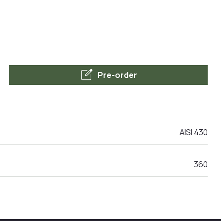
edit_square
Pre-order
AISI 430
360