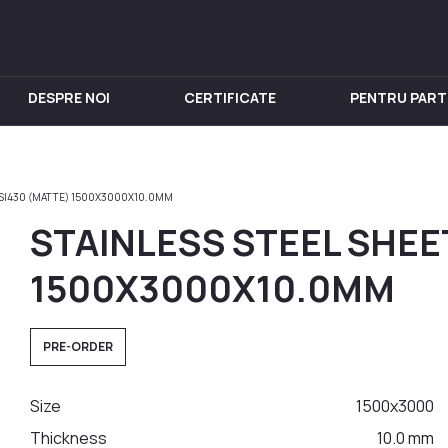
DESPRE NOI
CERTIFICATE
PENTRU PART
IN INOX
PENTRU VIN
Chiuveta
Butoi din Inox
AISI430 (MATTE) 1500X3000X10.0MM
nox
Rezervoare din Inox
STAINLESS STEEL SHEE
in Inox
Aparat de distilat
 din Inox
1500X3000X10.0MM
 Inox
in Inox
PRE-ORDER
nox
Size
1500x3000
Thickness
10.0 mm