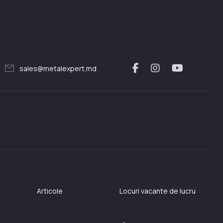
mail
sales@metalexpert.md
Articole
Locuri vacante de lucru