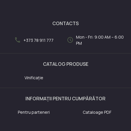
CONTACTS
Mon - Fri: 9:00 AM – 6:00
call
schedule
+373 78 911 777
PM
CATALOG PRODUSE
Vinificație
INFORMAȚII PENTRU CUMPĂRĂTOR
Pentru parteneri
Cataloage PDF