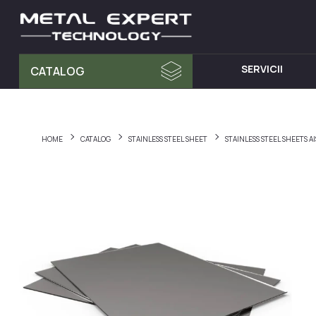
SERVICII
CATALOG
MATERIA PRIMA
MOBILA D
Tablă din Inox
Dulap cu 
HOME
CATALOG
STAINLESS STEEL SHEET
STAINLESS STEEL SHEETS 
Teava Profil
Mese din I
Țeavă Rotunda
Chiuvete d
Bara Rotunda din Inox
Cărucioare
Cornier din Inox
Rafturi din
Bandă
Dulapuri d
Accesorii pentru balustrade
Hote din I
Fitinguri
Elemente de fixare și șuruburi
Materiale pentru sudură