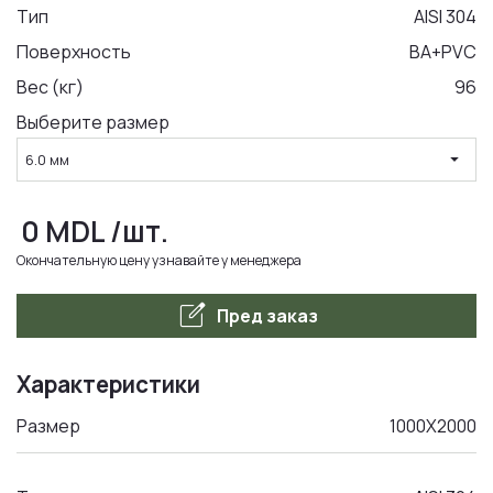
Тип
AISI 304
Поверхность
BA+PVC
LA COMANDA
Вес (кг)
96
Выберите размер
arrow_drop_down
6.0 мм
0
MDL
/шт.
Окончательную цену узнавайте у менеджера
edit_square
Пред заказ
Характеристики
Размер
1000Х2000