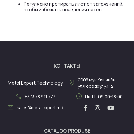
Регулярно протирать лист от загрязнений,
чтобы избежать появления пятен.
КОНТАКТЫ
2008
мун.Кишинёв
location_on
Metal Expert Technology
ул.Фередеулуй 12
call
schedule
+373 78 911 777
Пн-Пт 09:00-18:00
mail
sales@metalexpert.md
CATALOG PRODUSE