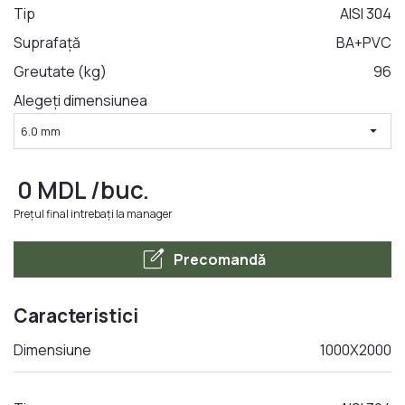
Tip
AISI 304
Suprafață
BA+PVC
LA COMANDA
Greutate (kg)
96
Alegeți dimensiunea
arrow_drop_down
6.0 mm
0
MDL
/buc.
Prețul final intrebați la manager
edit_square
Precomandă
Caracteristici
Dimensiune
1000X2000