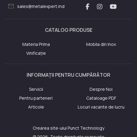
mail
sales@metalexpert.md
CATALOG PRODUSE
Materia Prima
Mobila din Inox
Vinificație
INFORMAȚII PENTRU CUMPĂRĂTOR
Servicii
Despre Noi
Pentru parteneri
Cataloage PDF
Articole
Locuri vacante de lucru
Crearea site-ului
Punct Technology
© 2026, Toate drepturile rezervate