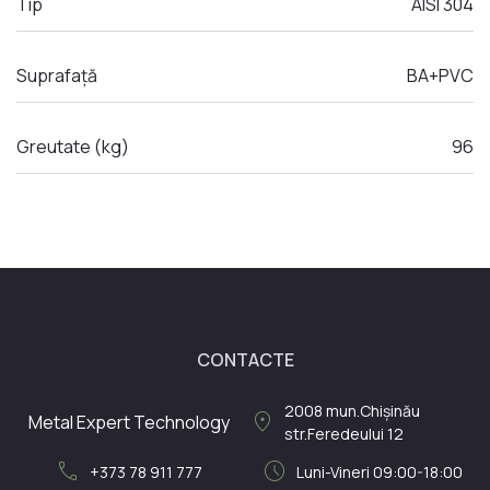
Tip
AISI 304
Suprafață
BA+PVC
Greutate (kg)
96
CONTACTE
2008
mun.Chișinău
location_on
Metal Expert Technology
str.Feredeului 12
call
schedule
+373 78 911 777
Luni-Vineri 09:00-18:00