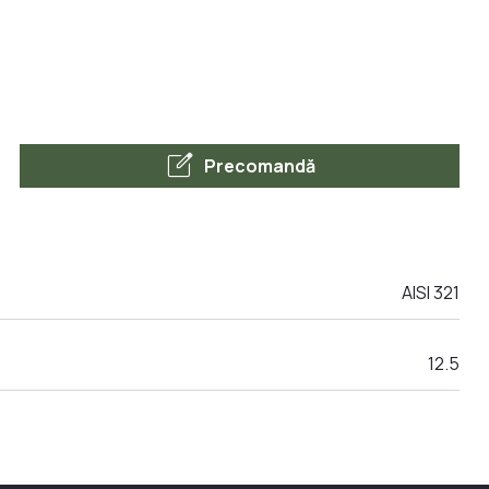
edit_square
Precomandă
AISI 321
12.5