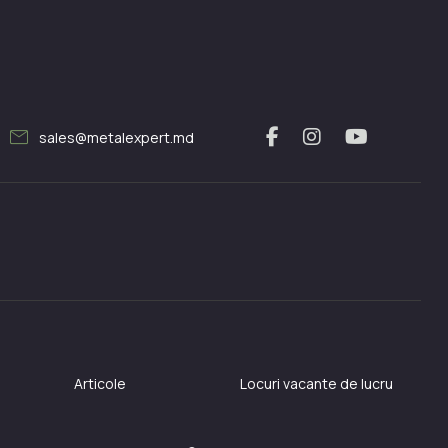
mail
sales@metalexpert.md
Articole
Locuri vacante de lucru