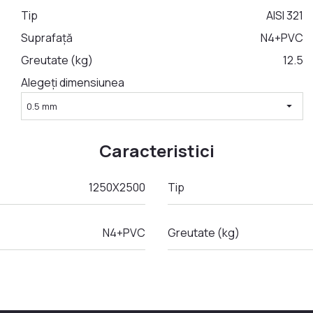
Tip
AISI 321
Suprafață
N4+PVC
Greutate (kg)
12.5
Alegeți dimensiunea
arrow_drop_down
0.5 mm
Caracteristici
1250Х2500
Tip
N4+PVC
Greutate (kg)