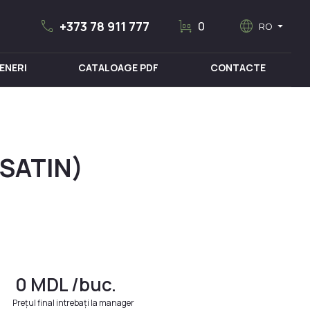
call
trolley
language
arrow_drop_down
+373 78 911 777
0
RO
ENERI
CATALOAGE PDF
CONTACTE
MOBILIER MEDICAL
(SATIN)
0
MDL
/buc.
Prețul final intrebați la manager