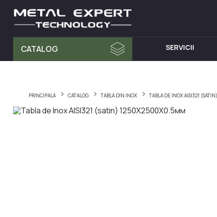
SERVICII
CATALOG
MATERIA PRIMA
MOBILA D
Tablă din Inox
Dulap cu 
PRINCIPALĂ
CATALOG
TABLĂ DIN INOX
TABLA DE INOX AISI321 (SAT
Teava Profil
Mese din I
Țeavă Rotunda
Chiuvete d
Bara Rotunda din Inox
Cărucioare
Cornier din Inox
Rafturi din
Bandă
Dulapuri d
Accesorii pentru balustrade
Hote din I
Fitinguri
Elemente de fixare și șuruburi
Materiale pentru sudură