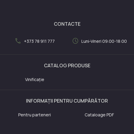
CONTACTE
call
schedule
+373 78 911 777
Luni-Vineri 09:00-18:00
CATALOG PRODUSE
Vinificație
INFORMAȚII PENTRU CUMPĂRĂTOR
Pentru parteneri
Cataloage PDF