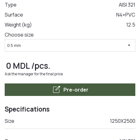
Type
AISI 321
Surface
N4+PVC
LA COMANDA
Weight (kg)
12.5
Choose size
arrow_drop_down
0.5 mm
0
MDL
/pcs.
Ask the manager for the final price
edit_square
Pre-order
Specifications
Size
1250Х2500