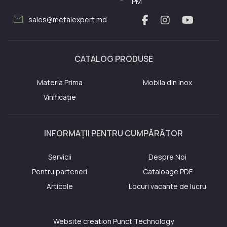
PM
mail
sales@metalexpert.md
CATALOG PRODUSE
Materia Prima
Mobila din Inox
Vinificație
INFORMAȚII PENTRU CUMPĂRĂTOR
Servicii
Despre Noi
Pentru parteneri
Cataloage PDF
Articole
Locuri vacante de lucru
Website creation
Punct Technology