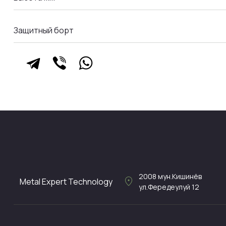
Защитный борт
2008
мун.Кишинёв
location_on
Metal Expert Technology
ул.Фередеулуй 12