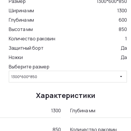
Размер
1300*600*850
Ширина мм
1300
Глубина мм
600
Высота мм
850
Количество раковин
1
Защитный борт
Да
Ножки
Да
Выберите размер
arrow_drop_down
1300*600*850
Характеристики
1300
Глубина мм
850
Количество раковин