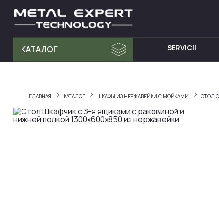
SERVICII
КАТАЛОГ
MATERIA PRIMA
MOBILA D
Tablă din Inox
Dulap cu 
ГЛАВНАЯ
КАТАЛОГ
ШКАФЫ ИЗ НЕРЖАВЕЙКИ С МОЙКАМИ
СТОЛ С
Teava Profil
Mese din I
Țeavă Rotunda
Chiuvete d
Bara Rotunda din Inox
Cărucioare
Cornier din Inox
Rafturi din
Bandă
Dulapuri d
Accesorii pentru balustrade
Hote din I
Fitinguri
Elemente de fixare și șuruburi
Materiale pentru sudură