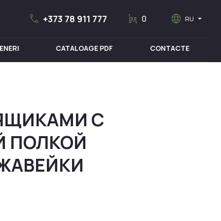
call
trolley
language
arrow_drop_down
+373 78 911 777
0
RU
ENERI
CATALOAGE PDF
CONTACTE
MOBILIER MEDICAL
 ЯЩИКАМИ С
Й ПОЛКОЙ
РЖАВЕЙКИ