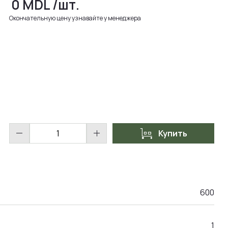
0
MDL
/шт.
Окончательную цену узнавайте у менеджера
trolley
remove
add
Купить
600
1