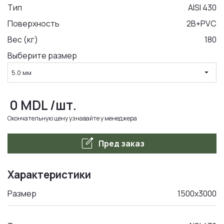
Тип
AISI 430
Поверхность
2B+PVC
LA COMANDA
Вес (кг)
180
Выберите размер
arrow_drop_down
5.0 мм
0
MDL
/шт.
Окончательную цену узнавайте у менеджера
edit_square
Пред заказ
Характеристики
Размер
1500x3000