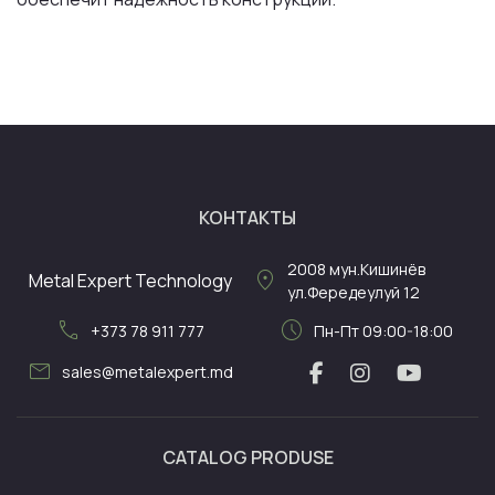
КОНТАКТЫ
2008
мун.Кишинёв
location_on
Metal Expert Technology
ул.Фередеулуй 12
call
schedule
+373 78 911 777
Пн-Пт 09:00-18:00
mail
sales@metalexpert.md
CATALOG PRODUSE