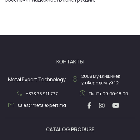
КОНТАКТЫ
2008
мун.Кишинёв
location_on
Metal Expert Technology
ул.Фередеулуй 12
call
schedule
+373 78 911 777
Пн-Пт 09:00-18:00
mail
sales@metalexpert.md
CATALOG PRODUSE