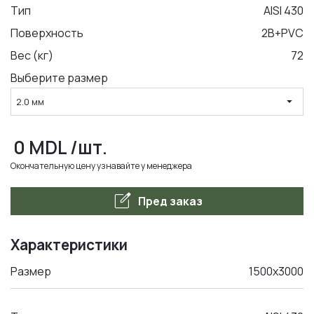
Тип
AISI 430
Поверхность
2B+PVC
LA COMANDA
Вес (кг)
72
Выберите размер
arrow_drop_down
2.0 мм
0
MDL
/шт.
Окончательную цену узнавайте у менеджера
edit_square
Пред заказ
Характеристики
Размер
1500x3000