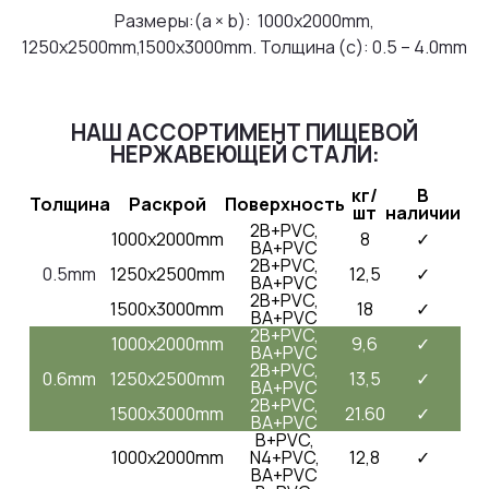
Размеры:(a × b): 1000x2000mm,
1250x2500mm,1500x3000mm. Толщина (с): 0.5 – 4.0mm
НАШ АССОРТИМЕНТ ПИЩЕВОЙ
НЕРЖАВЕЮЩЕЙ СТАЛИ:
кг/
В
Толщина
Раскрой
Поверхность
шт
наличии
2B+PVC,
1000x2000mm
8
✓
BA+PVC
2B+PVC,
0.5mm
1250x2500mm
12,5
✓
BA+PVC
2B+PVC,
1500x3000mm
18
✓
BA+PVC
2B+PVC,
1000x2000mm
9,6
✓
BA+PVC
2B+PVC,
0.6mm
1250x2500mm
13,5
✓
BA+PVC
2B+PVC,
1500x3000mm
21.60
✓
BA+PVC
B+PVC,
1000x2000mm
N4+PVC,
12,8
✓
BA+PVC