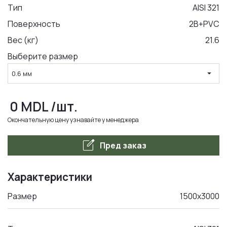
Тип
AISI 321
Поверхность
2B+PVC
LA COMANDA
Вес (кг)
21.6
Выберите размер
arrow_drop_down
0.6 мм
0
MDL
/шт.
Окончательную цену узнавайте у менеджера
edit_square
Пред заказ
Характеристики
Размер
1500x3000