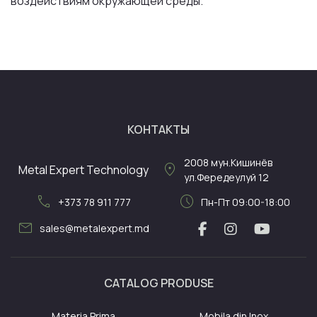
воздействиям окружающей среды.
КОНТАКТЫ
2008
мун.Кишинёв
location_on
Metal Expert Technology
ул.Фередеулуй 12
call
schedule
+373 78 911 777
Пн-Пт 09:00-18:00
mail
sales@metalexpert.md
CATALOG PRODUSE
Materia Prima
Mobila din Inox