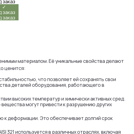
д заказ
✓
д заказ
д заказ
1
менимым материалом. Её уникальные свойства делают
ко ценится:
 стабильностью, что позволяет ей сохранять свои
дства деталей оборудования, работающего в
йствии высоких температур и химически активных сред.
е вещества могут привести к разрушению других
ью к деформации. Это обеспечивает долгий срок
I 321 используется в различных отраслях, включая