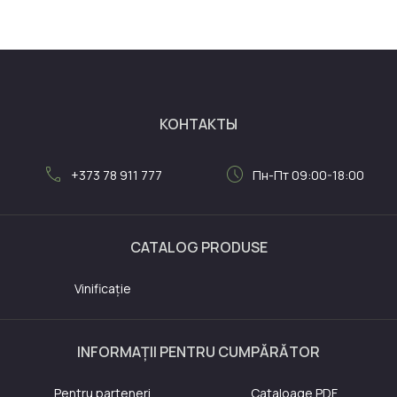
КОНТАКТЫ
call
schedule
+373 78 911 777
Пн-Пт 09:00-18:00
CATALOG PRODUSE
Vinificație
INFORMAȚII PENTRU CUMPĂRĂTOR
Pentru parteneri
Cataloage PDF