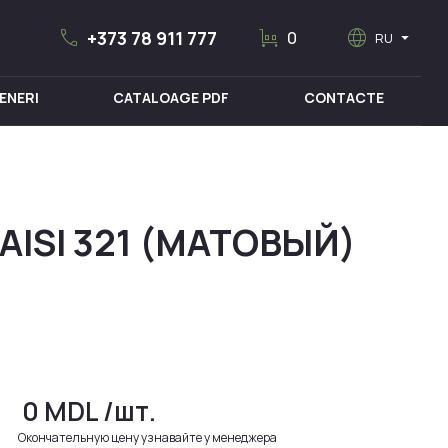
call
trolley
language
arrow_drop_down
+373 78 911 777
0
RU
ENERI
CATALOAGE PDF
CONTACTE
MOBILIER MEDICAL
ISI 321 (МАТОВЫЙ)
0
MDL
/шт.
Окончательную цену узнавайте у менеджера