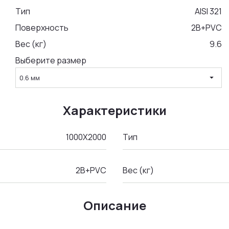
Тип
AISI 321
Поверхность
2B+PVC
Вес (кг)
9.6
Выберите размер
arrow_drop_down
0.6 мм
Характеристики
1000Х2000
Тип
2B+PVC
Вес (кг)
Описание