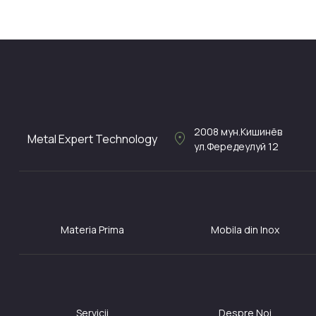
2008
мун.Кишинёв
location_on
Metal Expert Technology
ул.Фередеулуй 12
Materia Prima
Mobila din Inox
Servicii
Despre Noi