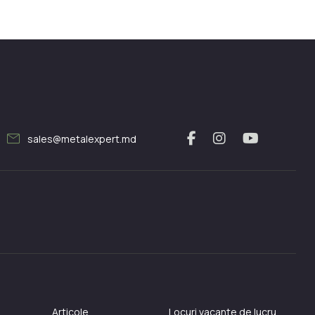
mail
sales@metalexpert.md
Articole
Locuri vacante de lucru