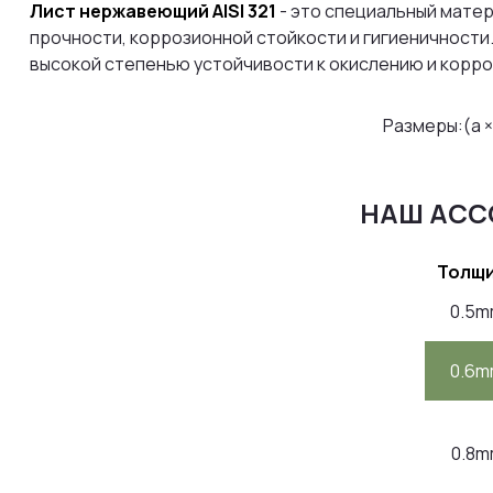
Лист нержавеющий AISI 321
- это специальный матер
прочности, коррозионной стойкости и гигиеничности.
высокой степенью устойчивости к окислению и корро
Размеры:(a ×
НАШ АСС
Толщ
0.5
0.6
0.8m