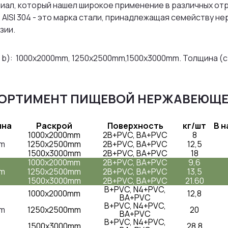
иал, который нашел широкое применение в различных от
 AISI 304 - это марка стали, принадлежащая семейству 
зии.
 b): 1000x2000mm, 1250x2500mm,1500x3000mm. Толщина (с)
ОРТИМЕНТ ПИЩЕВОЙ НЕРЖАВЕЮЩЕ
ина
Раскрой
Поверхность
кг/шт
В н
1000x2000mm
2B+PVC, BA+PVC
8
mm
1250x2500mm
2B+PVC, BA+PVC
12,5
1500x3000mm
2B+PVC, BA+PVC
18
1000x2000mm
2B+PVC, BA+PVC
9,6
mm
1250x2500mm
2B+PVC, BA+PVC
13,5
1500x3000mm
2B+PVC, BA+PVC
21.60
B+PVC, N4+PVC,
1000x2000mm
12,8
BA+PVC
B+PVC, N4+PVC,
m
1250x2500mm
20
BA+PVC
B+PVC, N4+PVC,
1500x3000mm
28,8