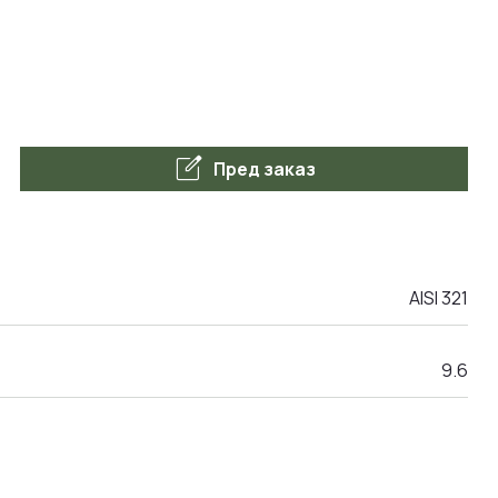
edit_square
Пред заказ
AISI 321
9.6