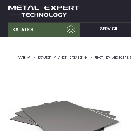
SERVICII
КАТАЛОГ
MATERIA PRIMA
MOBILA D
Tablă din Inox
Dulap cu 
ГЛАВНАЯ
КАТАЛОГ
ЛИСТ НЕРЖАВЕЙКИ
ЛИСТ НЕРЖАВЕЙКИ AISI 
Teava Profil
Mese din I
Țeavă Rotunda
Chiuvete d
Bara Rotunda din Inox
Cărucioare
Cornier din Inox
Rafturi din
Bandă
Dulapuri d
Accesorii pentru balustrade
Hote din I
Fitinguri
Elemente de fixare și șuruburi
Materiale pentru sudură