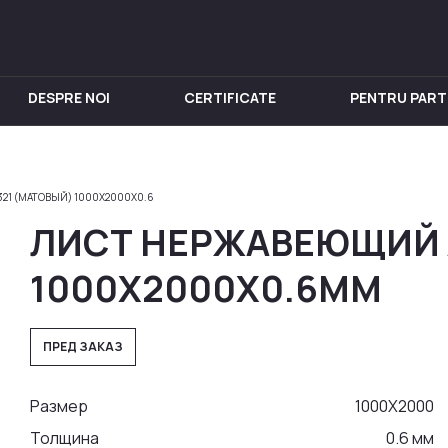
DESPRE NOI
CERTIFICATE
PENTRU PART
IN INOX
PENTRU VIN
Chiuveta
Butoi din Inox
321 (МАТОВЫЙ) 1000X2000Х0.6
nox
Rezervoare din Inox
ЛИСТ НЕРЖАВЕЮЩИЙ A
in Inox
Aparat de distilat
 din Inox
1000X2000Х0.6ММ
 Inox
in Inox
ПРЕД ЗАКАЗ
nox
Размер
1000Х2000
Толщина
0.6 мм