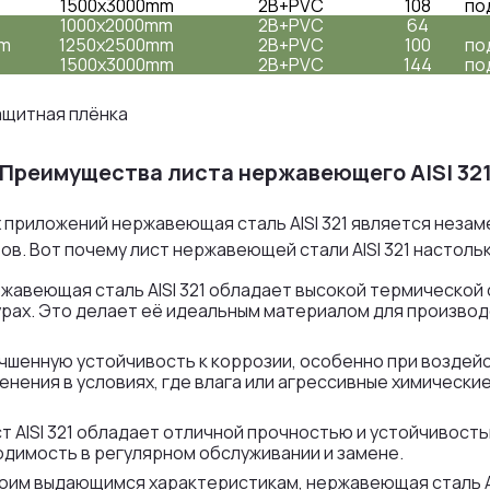
1500x3000mm
2B+PVC
108
по
1000x2000mm
2B+PVC
64
mm
1250x2500mm
2B+PVC
100
по
1500x3000mm
2B+PVC
144
по
Защитная плёнка
Преимущества листа нержавеющего AISI 32
 приложений нержавеющая сталь AISI 321 является неза
в. Вот почему лист нержавеющей стали AISI 321 настоль
ржавеющая сталь AISI 321 обладает высокой термической
рах. Это делает её идеальным материалом для произво
улучшенную устойчивость к коррозии, особенно при возде
нения в условиях, где влага или агрессивные химически
т AISI 321 обладает отличной прочностью и устойчивост
одимость в регулярном обслуживании и замене.
оим выдающимся характеристикам, нержавеющая сталь AIS