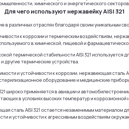
мышленности, химического и энергетического секторов, 
Для чего используют нержавейку AISI 321
ие в различных отраслях благодаря своим уникальным св
чивости к коррозии и термическим воздействиям, нержав
используемого в химической, пищевой и фармацевтическ
сокой термической стабильности AISI 321 используется 
и и другие термические устройства.
ости и устойчивости к коррозии, нержавеющая сталь AI
 стерилизационное оборудование и медицинские прибор
321 широко применяется в авиации и автомобилестроении
отающих в условиях высоких температур и коррозионной н
щая сталь AISI 321 остается незаменимым материалом д
ости и устойчивости к агрессивным воздействиям окруж