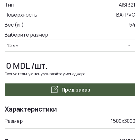
Тип
AISI 321
Поверхность
BA+PVC
LA COMANDA
Вес (кг)
54
Выберите размер
arrow_drop_down
1.5 мм
0
MDL
/шт.
Окончательную цену узнавайте у менеджера
edit_square
Пред заказ
Характеристики
Размер
1500x3000