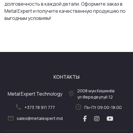
долговечность в каждой детали. Оформите заказ в
Metal Expert и получите качественную продукцию по
выгодным условиям!
КОНТАКТЫ
2008
мун.Кишинёв
location_on
Metal Expert Technology
ул.Фередеулуй 12
call
schedule
+373 78 911 777
Пн-Пт 09:00-18:00
mail
sales@metalexpert.md