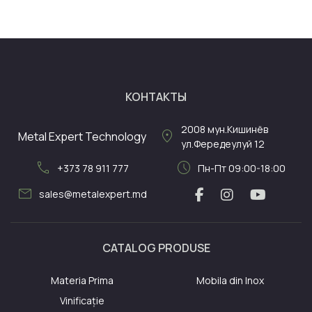
КОНТАКТЫ
2008
мун.Кишинёв
location_on
Metal Expert Technology
ул.Фередеулуй 12
call
schedule
+373 78 911 777
Пн-Пт 09:00-18:00
mail
sales@metalexpert.md
CATALOG PRODUSE
Materia Prima
Mobila din Inox
Vinificație