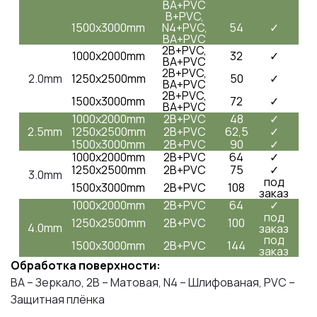
BA+PVC
B+PVC,
1500x3000mm
N4+PVC,
54
✓
BA+PVC
2B+PVC,
1000x2000mm
32
✓
BA+PVC
2B+PVC,
2.0mm
1250x2500mm
50
✓
BA+PVC
2B+PVC,
1500x3000mm
72
✓
BA+PVC
1000x2000mm
2B+PVC
48
✓
2.5mm
1250x2500mm
2B+PVC
62,5
✓
1500x3000mm
2B+PVC
90
✓
1000x2000mm
2B+PVC
64
✓
1250x2500mm
2B+PVC
75
✓
3.0mm
под
1500x3000mm
2B+PVC
108
заказ
1000x2000mm
2B+PVC
64
✓
под
1250x2500mm
2B+PVC
100
4.0mm
заказ
под
1500x3000mm
2B+PVC
144
заказ
Обработка поверхности:
BA – Зеркало, 2B – Матовая, N4 – Шлифованая, PVC –
Защитная плёнка