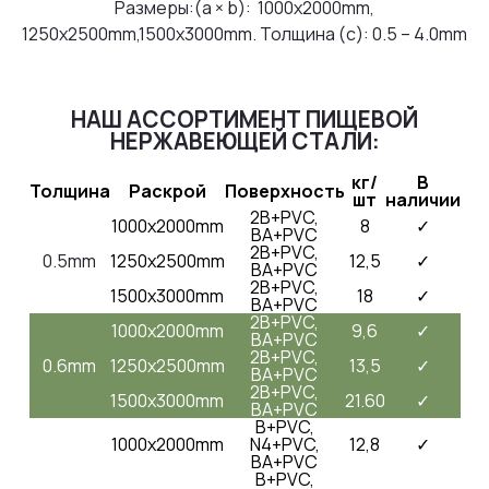
Размеры:(a × b): 1000x2000mm,
1250x2500mm,1500x3000mm. Толщина (с): 0.5 – 4.0mm
НАШ АССОРТИМЕНТ ПИЩЕВОЙ
НЕРЖАВЕЮЩЕЙ СТАЛИ:
кг/
В
Толщина
Раскрой
Поверхность
шт
наличии
2B+PVC,
1000x2000mm
8
✓
BA+PVC
2B+PVC,
0.5mm
1250x2500mm
12,5
✓
BA+PVC
2B+PVC,
1500x3000mm
18
✓
BA+PVC
2B+PVC,
1000x2000mm
9,6
✓
BA+PVC
2B+PVC,
0.6mm
1250x2500mm
13,5
✓
BA+PVC
2B+PVC,
1500x3000mm
21.60
✓
BA+PVC
B+PVC,
1000x2000mm
N4+PVC,
12,8
✓
BA+PVC
B+PVC,