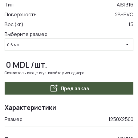
Тип
AISI 316
Поверхность
2B+PVC
LA COMANDA
Вес (кг)
15
Выберите размер
arrow_drop_down
0.6 мм
0
MDL
/шт.
Окончательную цену узнавайте у менеджера
edit_square
Пред заказ
Характеристики
Размер
1250Х2500