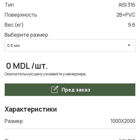
Тип
AISI 316
Поверхность
2B+PVC
LA COMANDA
Вес (кг)
9.6
Выберите размер
arrow_drop_down
0.6 мм
0
MDL
/шт.
Окончательную цену узнавайте у менеджера
edit_square
Пред заказ
Характеристики
Размер
1000Х2000