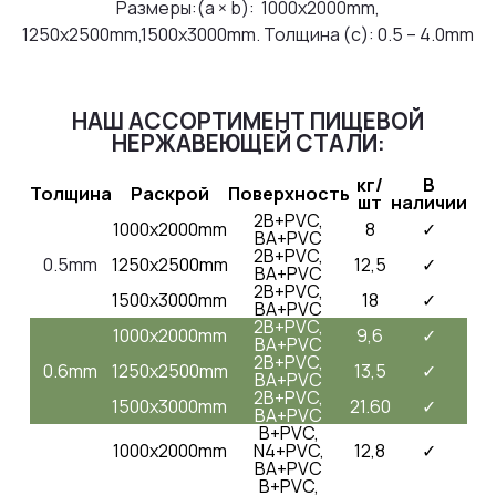
Размеры:(a × b): 1000x2000mm,
1250x2500mm,1500x3000mm. Толщина (с): 0.5 – 4.0mm
НАШ АССОРТИМЕНТ ПИЩЕВОЙ
НЕРЖАВЕЮЩЕЙ СТАЛИ:
кг/
В
Толщина
Раскрой
Поверхность
шт
наличии
2B+PVC,
1000x2000mm
8
✓
BA+PVC
2B+PVC,
0.5mm
1250x2500mm
12,5
✓
BA+PVC
2B+PVC,
1500x3000mm
18
✓
BA+PVC
2B+PVC,
1000x2000mm
9,6
✓
BA+PVC
2B+PVC,
0.6mm
1250x2500mm
13,5
✓
BA+PVC
2B+PVC,
1500x3000mm
21.60
✓
BA+PVC
B+PVC,
1000x2000mm
N4+PVC,
12,8
✓
BA+PVC
B+PVC,