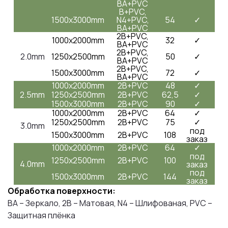
BA+PVC
B+PVC,
1500x3000mm
N4+PVC,
54
✓
BA+PVC
2B+PVC,
1000x2000mm
32
✓
BA+PVC
2B+PVC,
2.0mm
1250x2500mm
50
✓
BA+PVC
2B+PVC,
1500x3000mm
72
✓
BA+PVC
1000x2000mm
2B+PVC
48
✓
2.5mm
1250x2500mm
2B+PVC
62,5
✓
1500x3000mm
2B+PVC
90
✓
1000x2000mm
2B+PVC
64
✓
1250x2500mm
2B+PVC
75
✓
3.0mm
под
1500x3000mm
2B+PVC
108
заказ
1000x2000mm
2B+PVC
64
✓
под
1250x2500mm
2B+PVC
100
4.0mm
заказ
под
1500x3000mm
2B+PVC
144
заказ
Обработка поверхности:
BA – Зеркало, 2B – Матовая, N4 – Шлифованая, PVC –
Защитная плёнка