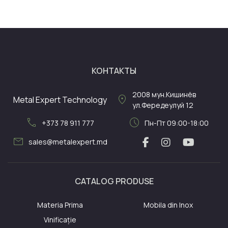
КОНТАКТЫ
2008
мун.Кишинёв
location_on
Metal Expert Technology
ул.Фередеулуй 12
call
schedule
+373 78 911 777
Пн-Пт 09:00-18:00
mail
sales@metalexpert.md
CATALOG PRODUSE
Materia Prima
Mobila din Inox
Vinificație