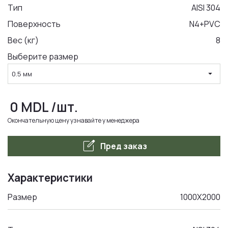
Тип
AISI 304
Поверхность
N4+PVC
LA COMANDA
Вес (кг)
8
Выберите размер
arrow_drop_down
0.5 мм
0
MDL
/шт.
Окончательную цену узнавайте у менеджера
edit_square
Пред заказ
Характеристики
Размер
1000Х2000