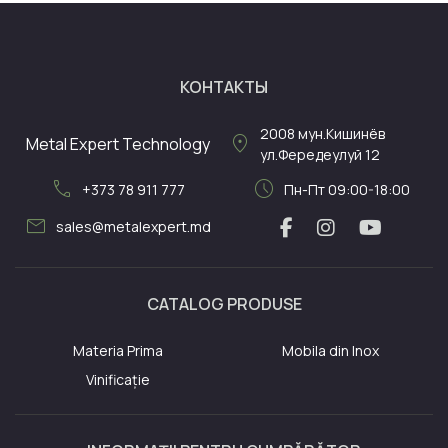
КОНТАКТЫ
2008
мун.Кишинёв
location_on
Metal Expert Technology
ул.Фередеулуй 12
call
schedule
+373 78 911 777
Пн-Пт 09:00-18:00
mail
sales@metalexpert.md
CATALOG PRODUSE
Materia Prima
Mobila din Inox
Vinificație