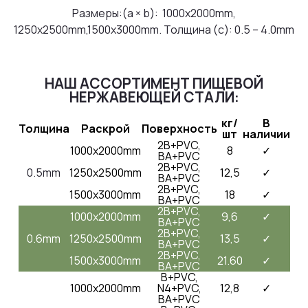
Размеры:(a × b): 1000x2000mm,
1250x2500mm,1500x3000mm. Толщина (с): 0.5 – 4.0mm
НАШ АССОРТИМЕНТ ПИЩЕВОЙ
НЕРЖАВЕЮЩЕЙ СТАЛИ:
кг/
В
Толщина
Раскрой
Поверхность
шт
наличии
2B+PVC,
1000x2000mm
8
✓
BA+PVC
2B+PVC,
0.5mm
1250x2500mm
12,5
✓
BA+PVC
2B+PVC,
1500x3000mm
18
✓
BA+PVC
2B+PVC,
1000x2000mm
9,6
✓
BA+PVC
2B+PVC,
0.6mm
1250x2500mm
13,5
✓
BA+PVC
2B+PVC,
1500x3000mm
21.60
✓
BA+PVC
B+PVC,
1000x2000mm
N4+PVC,
12,8
✓
BA+PVC