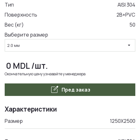
Тип
AISI 304
Поверхность
2B+PVC
LA COMANDA
Вес (кг)
50
Выберите размер
arrow_drop_down
2.0 мм
0
MDL
/шт.
Окончательную цену узнавайте у менеджера
edit_square
Пред заказ
Характеристики
Размер
1250Х2500