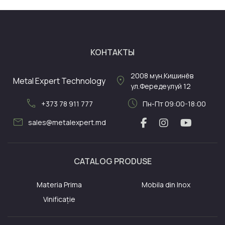
КОНТАКТЫ
2008
мун.Кишинёв
location_on
Metal Expert Technology
ул.Фередеулуй 12
call
schedule
+373 78 911 777
Пн-Пт 09:00-18:00
mail
sales@metalexpert.md
CATALOG PRODUSE
Materia Prima
Mobila din Inox
Vinificație