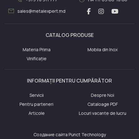
mail
sales@metalexpert.md
CATALOG PRODUSE
Materia Prima
Mobila din Inox
Vinificație
INFORMAȚII PENTRU CUMPĂRĂTOR
Servicii
Despre Noi
Pentru parteneri
Cataloage PDF
Articole
Locuri vacante de lucru
Создание сайта
Punct Technology