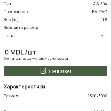
Тип
AISI 304
Поверхность
BA+PVC
LA COMANDA
Вес (кг)
21.6
Выберите размер
arrow_drop_down
0.6 мм
0
MDL
/шт.
Окончательную цену узнавайте у менеджера
edit_square
Пред заказ
Характеристики
Размер
1500x3000