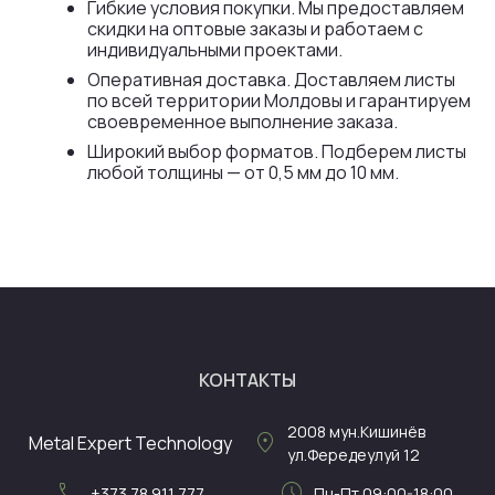
Гибкие условия покупки. Мы предоставляем
скидки на оптовые заказы и работаем с
индивидуальными проектами.
Оперативная доставка. Доставляем листы
по всей территории Молдовы и гарантируем
своевременное выполнение заказа.
Широкий выбор форматов. Подберем листы
любой толщины — от 0,5 мм до 10 мм.
КОНТАКТЫ
2008
мун.Кишинёв
location_on
Metal Expert Technology
ул.Фередеулуй 12
call
schedule
+373 78 911 777
Пн-Пт 09:00-18:00