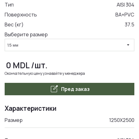
Тип
AISI 304
Поверхность
BA+PVC
LA COMANDA
Вес (кг)
37.5
Выберите размер
arrow_drop_down
1.5 мм
0
MDL
/шт.
Окончательную цену узнавайте у менеджера
edit_square
Пред заказ
Характеристики
Размер
1250Х2500