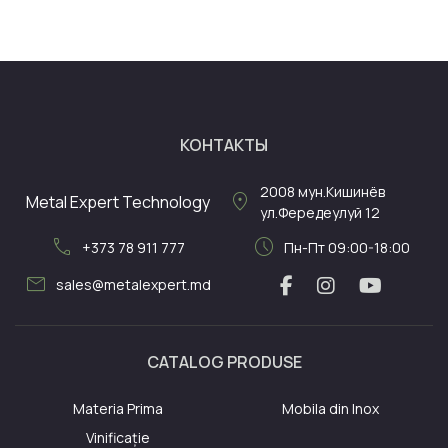
КОНТАКТЫ
2008
мун.Кишинёв
location_on
Metal Expert Technology
ул.Фередеулуй 12
call
schedule
+373 78 911 777
Пн-Пт 09:00-18:00
mail
sales@metalexpert.md
CATALOG PRODUSE
Materia Prima
Mobila din Inox
Vinificație