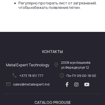
Регулярно протирать лист от загрязнений,
чтобы избежать появления пятен.
КОНТАКТЫ
2008
мун.Кишинёв
location_on
Metal Expert Technology
ул.Фередеулуй 12
call
schedule
+373 78 911 777
Пн-Пт 09:00-18:00
mail
sales@metalexpert.md
CATALOG PRODUSE