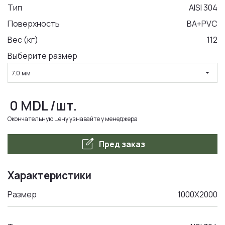
Тип
AISI 304
Поверхность
BA+PVC
LA COMANDA
Вес (кг)
112
Выберите размер
arrow_drop_down
7.0 мм
0
MDL
/шт.
Окончательную цену узнавайте у менеджера
edit_square
Пред заказ
Характеристики
Размер
1000Х2000