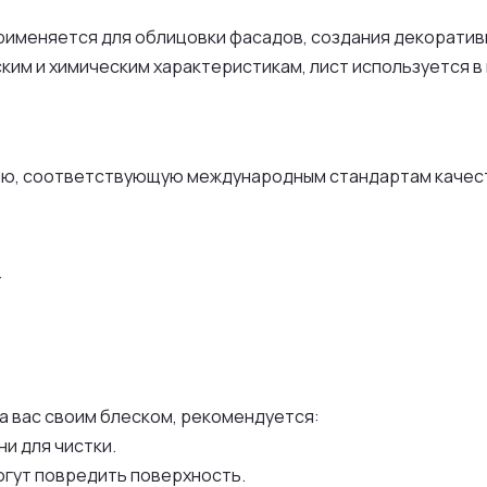
именяется для облицовки фасадов, создания декоративн
ким и химическим характеристикам, лист используется в
, соответствующую международным стандартам качества
.
ю
а вас своим блеском, рекомендуется:
и для чистки.
огут повредить поверхность.