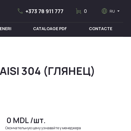
call
trolley
language
arrow_drop_down
+373 78 911 777
0
RU
ENERI
CATALOAGE PDF
CONTACTE
MOBILIER MEDICAL
SI 304 (ГЛЯНЕЦ)
0
MDL
/шт.
Окончательную цену узнавайте у менеджера