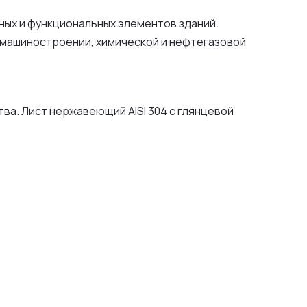
ых и функциональных элементов зданий.
 машиностроении, химической и нефтегазовой
. Лист нержавеющий AISI 304 с глянцевой