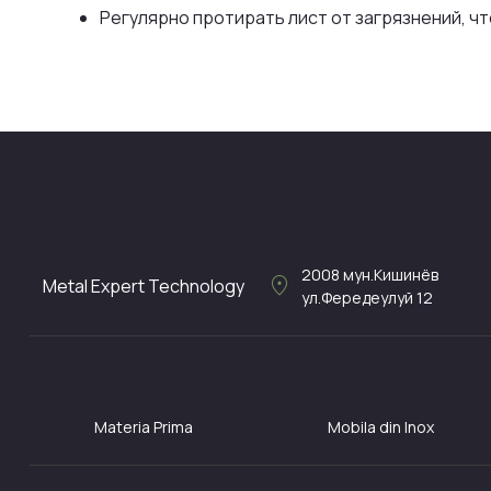
Регулярно протирать лист от загрязнений, ч
2008
мун.Кишинёв
location_on
Metal Expert Technology
ул.Фередеулуй 12
Materia Prima
Mobila din Inox