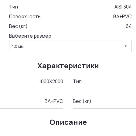
Тип
AISI 304
Поверхность
BA+PVC
Вес (кг)
64
Выберите размер
arrow_drop_down
4.0 мм
Характеристики
1000Х2000
Тип
BA+PVC
Вес (кг)
Описание