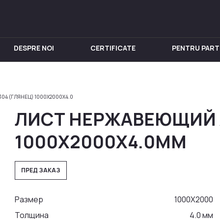
DESPRE NOI
CERTIFICATE
PENTRU PART
IN INOX
PENTRU VIN
Chiuveta
Butoi din Inox
304 (ГЛЯНЕЦ) 1000X2000Х4.0
nox
Rezervoare din Inox
ЛИСТ НЕРЖАВЕЮЩИЙ AI
in Inox
Aparat de distilat
 din Inox
1000X2000Х4.0ММ
 Inox
in Inox
ПРЕД ЗАКАЗ
nox
Размер
1000Х2000
Толщина
4.0 мм