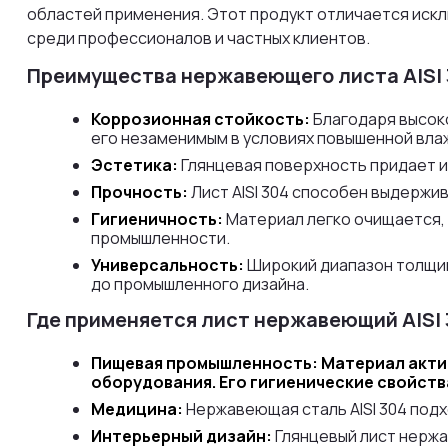
областей применения. Этот продукт отличается иск
среди профессионалов и частных клиентов.
Преимущества нержавеющего листа AISI 
Коррозионная стойкость:
Благодаря высоко
его незаменимым в условиях повышенной вла
Эстетика:
Глянцевая поверхность придает и
Прочность:
Лист AISI 304 способен выдержив
Гигиеничность:
Материал легко очищается, 
промышленности.
Универсальность:
Широкий диапазон толщин
до промышленного дизайна.
Где применяется лист нержавеющий AISI 
Пищевая промышленность: Материал актив
оборудования. Его гигиенические свойст
Медицина:
Нержавеющая сталь AISI 304 подх
Интерьерный дизайн:
Глянцевый лист нержа