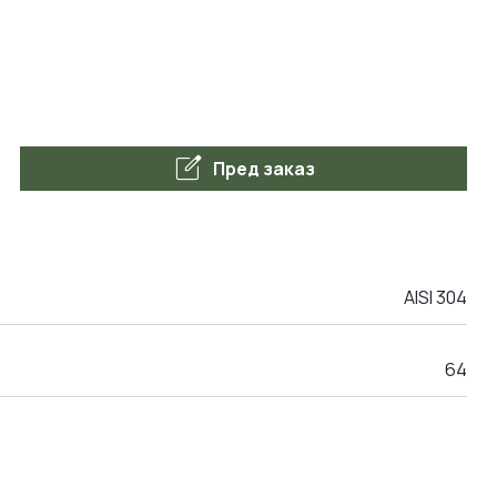
edit_square
Пред заказ
AISI 304
64