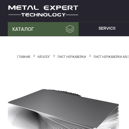
SERVICII
КАТАЛОГ
MATERIA PRIMA
MOBILA D
Tablă din Inox
Dulap cu 
ГЛАВНАЯ
КАТАЛОГ
ЛИСТ НЕРЖАВЕЙКИ
ЛИСТ НЕРЖАВЕЙКИ AISI 
Teava Profil
Mese din I
Țeavă Rotunda
Chiuvete d
Bara Rotunda din Inox
Cărucioare
Cornier din Inox
Rafturi din
Bandă
Dulapuri d
Accesorii pentru balustrade
Hote din I
Fitinguri
Elemente de fixare și șuruburi
Materiale pentru sudură