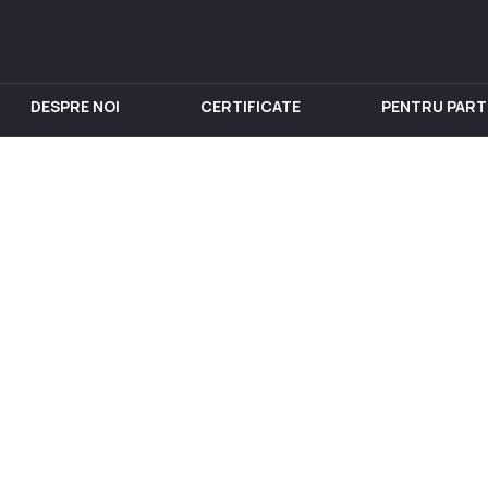
DESPRE NOI
CERTIFICATE
PENTRU PART
IN INOX
PENTRU VIN
Chiuveta
Butoi din Inox
nox
Rezervoare din Inox
in Inox
Aparat de distilat
 din Inox
 Inox
in Inox
nox