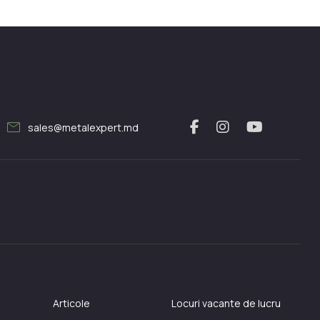
mail
sales@metalexpert.md
Articole
Locuri vacante de lucru