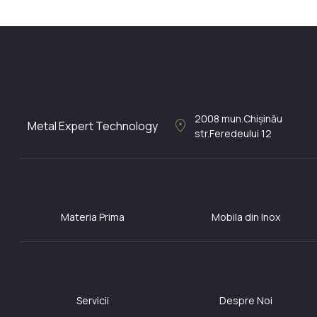
LA COMANDA
2008
mun.Chișinău
location_on
Metal Expert Technology
str.Feredeului 12
Materia Prima
Mobila din Inox
Servicii
Despre Noi