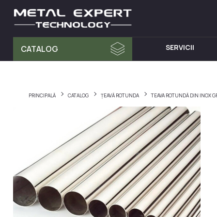
SERVICII
CATALOG
MATERIA PRIMA
MOBILA D
Tablă din Inox
Dulap cu 
PRINCIPALĂ
CATALOG
ȚEAVĂ ROTUNDA
TEAVA ROTUNDĂ DIN INOX G
Teava Profil
Mese din I
Țeavă Rotunda
Chiuvete d
Bara Rotunda din Inox
Cărucioare
Cornier din Inox
Rafturi din
Bandă
Dulapuri d
Accesorii pentru balustrade
Hote din I
Fitinguri
Elemente de fixare și șuruburi
Materiale pentru sudură