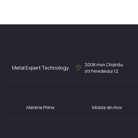
2008
mun.Chișinău
location_on
Metal Expert Technology
str.Feredeului 12
Materia Prima
Mobila din Inox