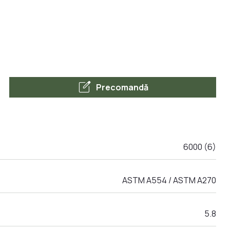
edit_square
Precomandă
6000 (6)
ASTM A554 / ASTM A270
5.8