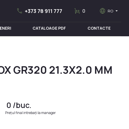
call
trolley
language
arrow_drop_down
+373 78 911 777
0
RO
ENERI
CATALOAGE PDF
CONTACTE
MOBILIER MEDICAL
OX GR320 21.3Х2.0 MM
0
/buc.
Prețul final intrebați la manager