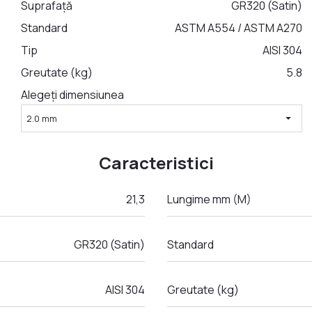
Suprafață
GR320 (Satin)
Standard
ASTM A554 / ASTM A270
Tip
AISI 304
Greutate (kg)
5.8
Alegeți dimensiunea
arrow_drop_down
2.0 mm
Caracteristici
21,3
Lungime mm (M)
GR320 (Satin)
Standard
AISI 304
Greutate (kg)