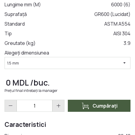
Lungime mm (M)
6000 (6)
Suprafață
GR600 (Lucidat)
LA COMANDA
Standard
ASTM A554
Tip
AISI 304
Greutate (kg)
3.9
Alegeți dimensiunea
arrow_drop_down
1.5 mm
0
MDL
/buc.
Prețul final intrebați la manager
trolley
remove
add
Cumpărați
Caracteristici