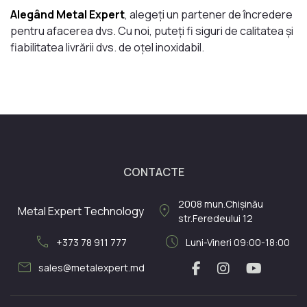
Alegând Metal Expert
, alegeți un partener de încredere
pentru afacerea dvs. Cu noi, puteți fi siguri de calitatea și
fiabilitatea livrării dvs. de oțel inoxidabil.
CONTACTE
2008
mun.Chișinău
location_on
Metal Expert Technology
str.Feredeului 12
call
schedule
+373 78 911 777
Luni-Vineri 09:00-18:00
mail
sales@metalexpert.md