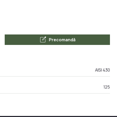
edit_square
Precomandă
AISI 430
125