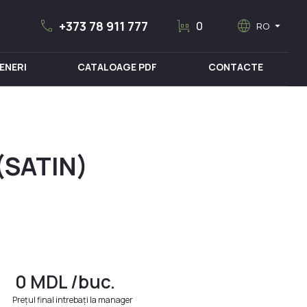
call
trolley
language
arrow_drop_down
+373 78 911 777
0
RO
ENERI
CATALOAGE PDF
CONTACTE
MOBILIER MEDICAL
(SATIN)
0
MDL
/buc.
Prețul final intrebați la manager