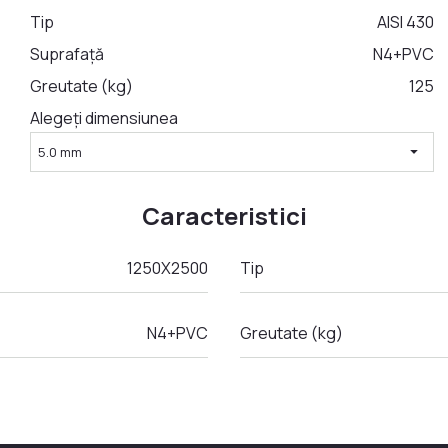
Tip
AISI 430
Suprafață
N4+PVC
Greutate (kg)
125
Alegeți dimensiunea
arrow_drop_down
5.0 mm
Caracteristici
1250Х2500
Tip
N4+PVC
Greutate (kg)