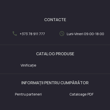
CONTACTE
call
schedule
+373 78 911 777
Luni-Vineri 09:00-18:00
CATALOG PRODUSE
Vinificație
INFORMAȚII PENTRU CUMPĂRĂTOR
Pentru parteneri
Cataloage PDF