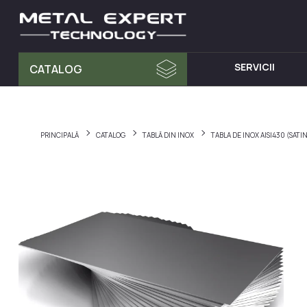
SERVICII
CATALOG
MATERIA PRIMA
MOBILA D
Tablă din Inox
Dulap cu 
PRINCIPALĂ
CATALOG
TABLĂ DIN INOX
TABLA DE INOX AISI430 (SATI
Teava Profil
Mese din I
Țeavă Rotunda
Chiuvete d
Bara Rotunda din Inox
Cărucioare
Cornier din Inox
Rafturi din
Bandă
Dulapuri d
Accesorii pentru balustrade
Hote din I
Fitinguri
Elemente de fixare și șuruburi
Materiale pentru sudură