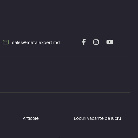
mail
sales@metalexpert.md
Articole
Locuri vacante de lucru