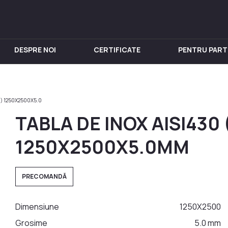
DESPRE NOI
CERTIFICATE
PENTRU PART
IN INOX
PENTRU VIN
Chiuveta
Butoi din Inox
N) 1250X2500X5.0
nox
Rezervoare din Inox
TABLA DE INOX AISI430 
in Inox
Aparat de distilat
 din Inox
1250X2500X5.0MM
 Inox
in Inox
PRECOMANDĂ
nox
Dimensiune
1250Х2500
Grosime
5.0 mm