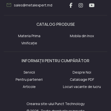
mail
sales@metalexpert.md
CATALOG PRODUSE
Materia Prima
Mobila din Inox
Vinificație
INFORMAȚII PENTRU CUMPĂRĂTOR
Servicii
Despre Noi
Pentru parteneri
Cataloage PDF
Articole
Locuri vacante de lucru
Crearea site-ului
Punct Technology
© 2026, Toate drepturile rezervate