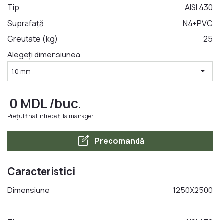
Tip
AISI 430
Suprafață
N4+PVC
LA COMANDA
Greutate (kg)
25
Alegeți dimensiunea
arrow_drop_down
1.0 mm
0
MDL
/buc.
Prețul final intrebați la manager
edit_square
Precomandă
Caracteristici
Dimensiune
1250Х2500