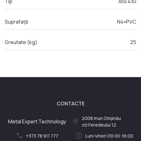
Tip
AISI 430
Suprafață
N4+PVC
Greutate (kg)
25
CONTACTE
2008
mun.Chișinău
location_on
Metal Expert Technology
str.Feredeului 12
call
schedule
+373 78 911 777
Luni-Vineri 09:00-18:00