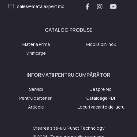
mail
sales@metalexpert.md
CATALOG PRODUSE
Materia Prima
Mobila din Inox
Vinificație
INFORMAȚII PENTRU CUMPĂRĂTOR
Servicii
Despre Noi
Pentru parteneri
Cataloage PDF
Articole
Locuri vacante de lucru
Crearea site-ului
Punct Technology
© 2026, Toate drepturile rezervate