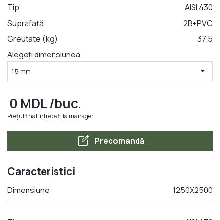
Tip
AISI 430
Suprafață
2B+PVC
LA COMANDA
Greutate (kg)
37.5
Alegeți dimensiunea
arrow_drop_down
1.5 mm
0
MDL
/buc.
Prețul final intrebați la manager
edit_square
Precomandă
Caracteristici
Dimensiune
1250Х2500