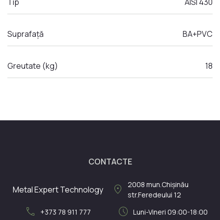
Tip
AISI 430
Suprafață
BA+PVC
Greutate (kg)
18
CONTACTE
2008
mun.Chișinău
location_on
Metal Expert Technology
str.Feredeului 12
call
schedule
+373 78 911 777
Luni-Vineri 09:00-18:00