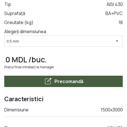
Tip
AISI 430
Suprafață
BA+PVC
LA COMANDA
Greutate (kg)
18
Alegeți dimensiunea
arrow_drop_down
0.5 mm
0
MDL
/buc.
Prețul final intrebați la manager
edit_square
Precomandă
Caracteristici
Dimensiune
1500x3000