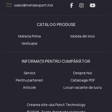
mail
sales@metalexpert.md
CATALOG PRODUSE
Materia Prima
Mobila din Inox
Vinificație
INFORMAȚII PENTRU CUMPĂRĂTOR
Servicii
Despre Noi
Pentru parteneri
Cataloage PDF
Articole
Locuri vacante de lucru
Crearea site-ului
Punct Technology
© 2026, Toate drepturile rezervate