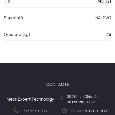
Tip
AISI 321
Suprafață
N4+PVC
Greutate (kg)
48
CONTACTE
2008
mun.Chișinău
location_on
Metal Expert Technology
str.Feredeului 12
call
schedule
+373 78 911 777
Luni-Vineri 09:00-18:00