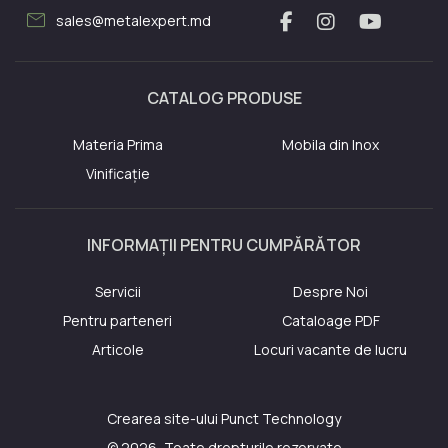
mail
sales@metalexpert.md
CATALOG PRODUSE
Materia Prima
Mobila din Inox
Vinificație
INFORMAȚII PENTRU CUMPĂRĂTOR
Servicii
Despre Noi
Pentru parteneri
Cataloage PDF
Articole
Locuri vacante de lucru
Crearea site-ului
Punct Technology
© 2026, Toate drepturile rezervate