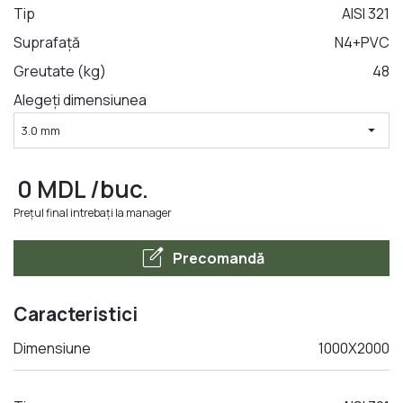
Tip
AISI 321
Suprafață
N4+PVC
LA COMANDA
Greutate (kg)
48
Alegeți dimensiunea
arrow_drop_down
3.0 mm
0
MDL
/buc.
Prețul final intrebați la manager
edit_square
Precomandă
Caracteristici
Dimensiune
1000X2000