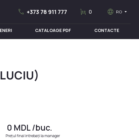
call
trolley
language
arrow_drop_down
+373 78 911 777
0
RO
ENERI
CATALOAGE PDF
CONTACTE
MOBILIER MEDICAL
(LUCIU)
0
MDL
/buc.
Prețul final intrebați la manager