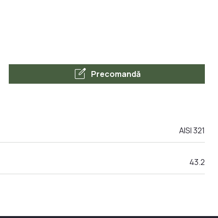
edit_square
Precomandă
AISI 321
43.2