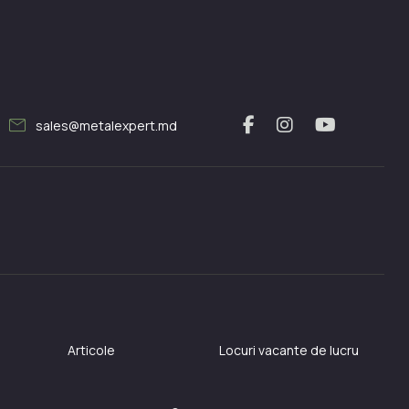
mail
sales@metalexpert.md
Articole
Locuri vacante de lucru