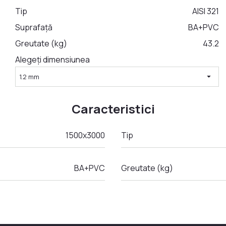
Tip
AISI 321
Suprafață
BA+PVC
Greutate (kg)
43.2
Alegeți dimensiunea
arrow_drop_down
1.2 mm
Caracteristici
1500x3000
Tip
BA+PVC
Greutate (kg)