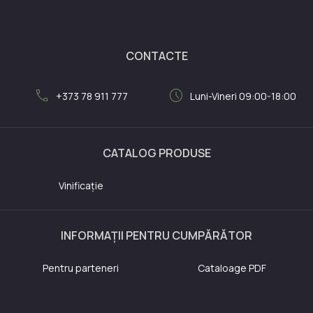
CONTACTE
call
schedule
+373 78 911 777
Luni-Vineri 09:00-18:00
CATALOG PRODUSE
Vinificație
INFORMAȚII PENTRU CUMPĂRĂTOR
Pentru parteneri
Cataloage PDF