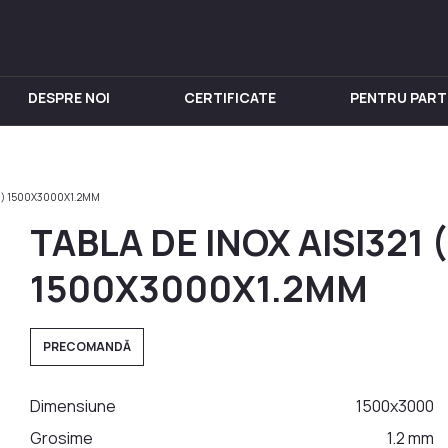
DESPRE NOI
CERTIFICATE
PENTRU PART
IN INOX
PENTRU VIN
Chiuveta
Butoi din Inox
IU) 1500X3000Х1.2ММ
nox
Rezervoare din Inox
TABLA DE INOX AISI321 
in Inox
Aparat de distilat
 din Inox
1500X3000Х1.2ММ
 Inox
in Inox
PRECOMANDĂ
nox
Dimensiune
1500x3000
Grosime
1.2 mm