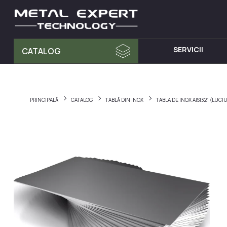
SERVICII
CATALOG
MATERIA PRIMA
MOBILA D
Tablă din Inox
Dulap cu 
PRINCIPALĂ
CATALOG
TABLĂ DIN INOX
TABLA DE INOX AISI321 (LUC
Teava Profil
Mese din I
Țeavă Rotunda
Chiuvete d
Bara Rotunda din Inox
Cărucioare
Cornier din Inox
Rafturi din
Bandă
Dulapuri d
Accesorii pentru balustrade
Hote din I
Fitinguri
Elemente de fixare și șuruburi
Materiale pentru sudură