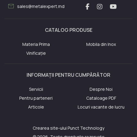
mail
sales@metalexpert.md
CATALOG PRODUSE
Materia Prima
Mobila din Inox
Vinificație
INFORMAȚII PENTRU CUMPĂRĂTOR
Servicii
Despre Noi
Pentru parteneri
Cataloage PDF
Articole
Locuri vacante de lucru
Crearea site-ului
Punct Technology
© 2026, Toate drepturile rezervate