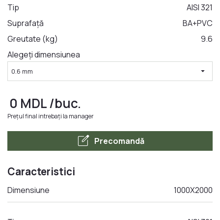
Tip
AISI 321
Suprafață
BA+PVC
LA COMANDA
Greutate (kg)
9.6
Alegeți dimensiunea
arrow_drop_down
0.6 mm
0
MDL
/buc.
Prețul final intrebați la manager
edit_square
Precomandă
Caracteristici
Dimensiune
1000X2000