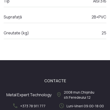
Tip
AISI 316
Suprafață
2B+PVC
Greutate (kg)
25
CONTACTE
2008
mun.Chișinău
location_on
Metal Expert Technology
str.Feredeului 12
call
schedule
+373 78 911 777
Luni-Vineri 09:00-18:00