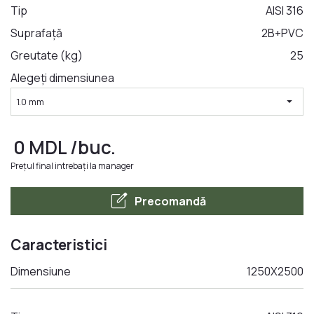
Tip
AISI 316
Suprafață
2B+PVC
LA COMANDA
Greutate (kg)
25
Alegeți dimensiunea
arrow_drop_down
1.0 mm
0
MDL
/buc.
Prețul final intrebați la manager
edit_square
Precomandă
Caracteristici
Dimensiune
1250Х2500