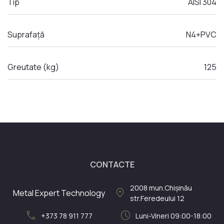
Tip
AISI 304
Suprafață
N4+PVC
Greutate (kg)
125
CONTACTE
2008
mun.Chișinău
location_on
Metal Expert Technology
str.Feredeului 12
call
schedule
+373 78 911 777
Luni-Vineri 09:00-18:00