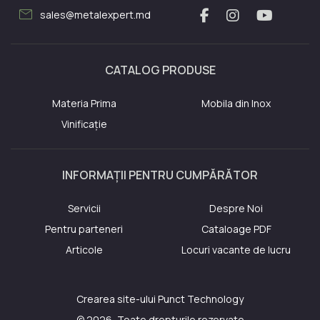
mail
sales@metalexpert.md
CATALOG PRODUSE
Materia Prima
Mobila din Inox
Vinificație
INFORMAȚII PENTRU CUMPĂRĂTOR
Servicii
Despre Noi
Pentru parteneri
Cataloage PDF
Articole
Locuri vacante de lucru
Crearea site-ului
Punct Technology
© 2026, Toate drepturile rezervate