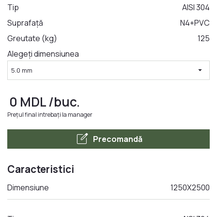
Tip
AISI 304
Suprafață
N4+PVC
LA COMANDA
Greutate (kg)
125
Alegeți dimensiunea
arrow_drop_down
5.0 mm
0
MDL
/buc.
Prețul final intrebați la manager
edit_square
Precomandă
Caracteristici
Dimensiune
1250Х2500