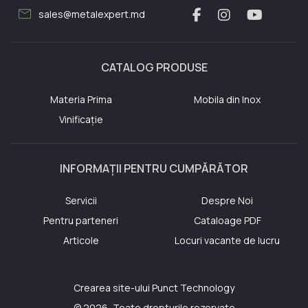
mail
sales@metalexpert.md
CATALOG PRODUSE
Materia Prima
Mobila din Inox
Vinificație
INFORMAȚII PENTRU CUMPĂRĂTOR
Servicii
Despre Noi
Pentru parteneri
Cataloage PDF
Articole
Locuri vacante de lucru
Crearea site-ului
Punct Technology
© 2026, Toate drepturile rezervate