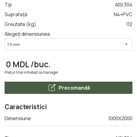
Tip
AISI 304
Suprafață
N4+PVC
LA COMANDA
Greutate (kg)
112
Alegeți dimensiunea
arrow_drop_down
7.0 mm
0
MDL
/buc.
Prețul final intrebați la manager
edit_square
Precomandă
Caracteristici
Dimensiune
1000X2000