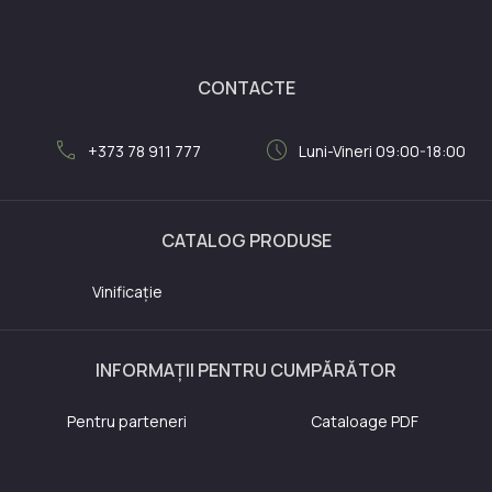
CONTACTE
call
schedule
+373 78 911 777
Luni-Vineri 09:00-18:00
CATALOG PRODUSE
Vinificație
INFORMAȚII PENTRU CUMPĂRĂTOR
Pentru parteneri
Cataloage PDF