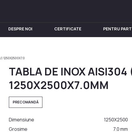
DESPRE NOI
CERTIFICATE
PENTRU PART
IN INOX
PENTRU VIN
Chiuveta
Butoi din Inox
IU) 1250X2500X7.0
nox
Rezervoare din Inox
TABLA DE INOX AISI304
in Inox
Aparat de distilat
 din Inox
1250X2500X7.0MM
 Inox
in Inox
PRECOMANDĂ
nox
Dimensiune
1250Х2500
Grosime
7.0 mm