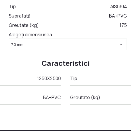
Tip
AISI 304
Suprafață
BA+PVC
Greutate (kg)
175
Alegeți dimensiunea
arrow_drop_down
7.0 mm
Caracteristici
1250Х2500
Tip
BA+PVC
Greutate (kg)