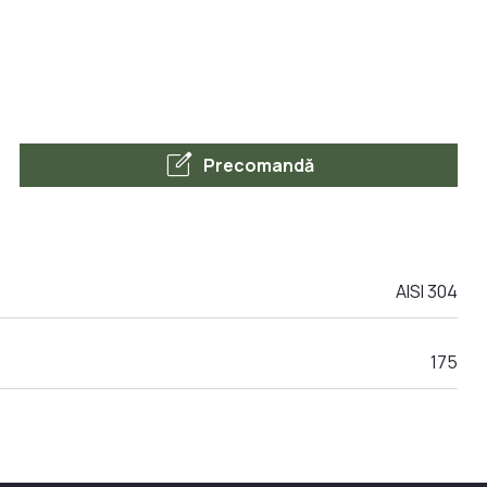
edit_square
Precomandă
AISI 304
175