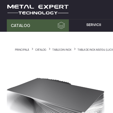
SERVICII
CATALOG
MATERIA PRIMA
MOBILA D
Tablă din Inox
Dulap cu 
PRINCIPALĂ
CATALOG
TABLĂ DIN INOX
TABLA DE INOX AISI304 (LUC
Teava Profil
Mese din I
Țeavă Rotunda
Chiuvete d
Bara Rotunda din Inox
Cărucioare
Cornier din Inox
Rafturi din
Bandă
Dulapuri d
Accesorii pentru balustrade
Hote din I
Fitinguri
Elemente de fixare și șuruburi
Materiale pentru sudură