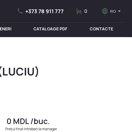
call
trolley
language
arrow_drop_down
+373 78 911 777
0
RO
ENERI
CATALOAGE PDF
CONTACTE
MOBILIER MEDICAL
 (LUCIU)
0
MDL
/buc.
Prețul final intrebați la manager