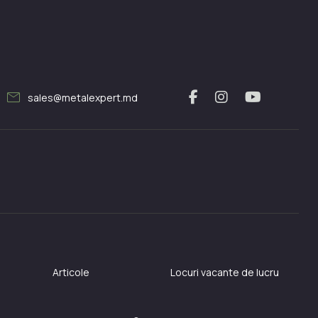
mail
sales@metalexpert.md
Articole
Locuri vacante de lucru