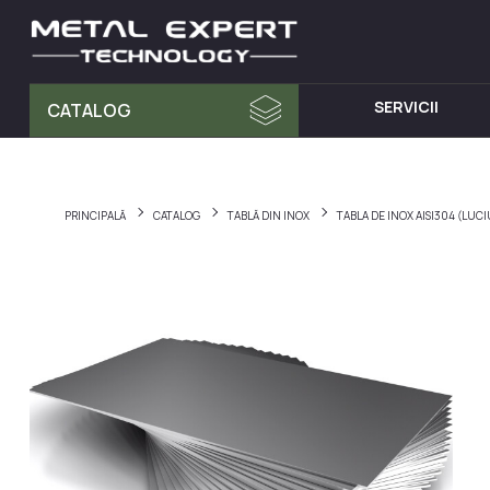
SERVICII
CATALOG
MATERIA PRIMA
MOBILA D
Tablă din Inox
Dulap cu 
PRINCIPALĂ
CATALOG
TABLĂ DIN INOX
TABLA DE INOX AISI304 (LUC
Teava Profil
Mese din I
Țeavă Rotunda
Chiuvete d
Bara Rotunda din Inox
Cărucioare
Cornier din Inox
Rafturi din
Bandă
Dulapuri d
Accesorii pentru balustrade
Hote din I
Fitinguri
Elemente de fixare și șuruburi
Materiale pentru sudură