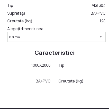
Tip
AISI 304
Suprafață
BA+PVC
Greutate (kg)
128
Alegeți dimensiunea
arrow_drop_down
8.0 mm
Caracteristici
1000X2000
Tip
BA+PVC
Greutate (kg)