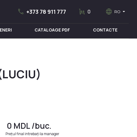
call
trolley
language
arrow_drop_down
+373 78 911 777
0
RO
ENERI
CATALOAGE PDF
CONTACTE
MOBILIER MEDICAL
 (LUCIU)
0
MDL
/buc.
Prețul final intrebați la manager