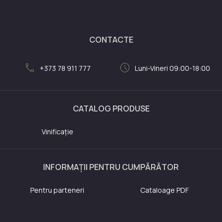
CONTACTE
call
schedule
+373 78 911 777
Luni-Vineri 09:00-18:00
CATALOG PRODUSE
Vinificație
INFORMAȚII PENTRU CUMPĂRĂTOR
Pentru parteneri
Cataloage PDF