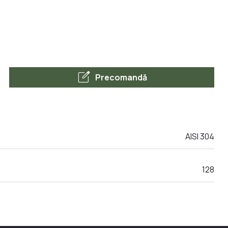
edit_square
Precomandă
AISI 304
128