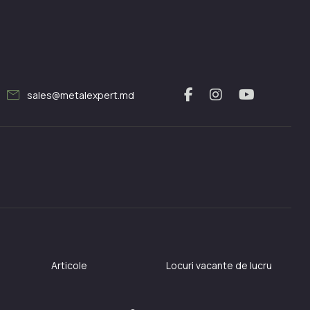
mail
sales@metalexpert.md
Articole
Locuri vacante de lucru