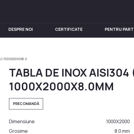
DESPRE NOI
CERTIFICATE
PENTRU PART
IN INOX
PENTRU VIN
Chiuveta
Butoi din Inox
IU) 1000X2000X8.0
nox
Rezervoare din Inox
TABLA DE INOX AISI304
in Inox
Aparat de distilat
 din Inox
1000X2000X8.0MM
 Inox
in Inox
PRECOMANDĂ
nox
Dimensiune
1000X2000
Grosime
8.0 mm