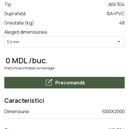
Tip
AISI 304
Suprafață
BA+PVC
LA COMANDA
Greutate (kg)
48
Alegeți dimensiunea
arrow_drop_down
3.0 mm
0
MDL
/buc.
Prețul final intrebați la manager
edit_square
Precomandă
Caracteristici
Dimensiune
1000X2000