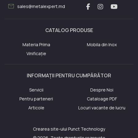
mail
sales@metalexpert.md
CATALOG PRODUSE
Materia Prima
Mobila din Inox
Vinificație
INFORMAȚII PENTRU CUMPĂRĂTOR
Servicii
Despre Noi
Pentru parteneri
Cataloage PDF
Articole
Locuri vacante de lucru
Crearea site-ului
Punct Technology
© 2026, Toate drepturile rezervate