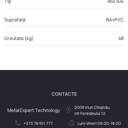
Tip
AISI 304
Suprafață
BA+PVC
Greutate (kg)
48
CONTACTE
2008
mun.Chișinău
location_on
Metal Expert Technology
str.Feredeului 12
call
schedule
+373 78 911 777
Luni-Vineri 09:00-18:00