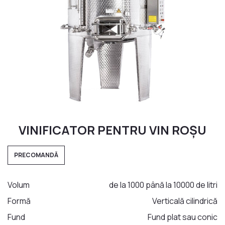
Materiale pentru sudură
MOBILA DIN INOX
Dulap cu Chiuveta
Mese din Inox
Chiuvete din Inox
Cărucioare din Inox
Rafturi din Inox
Dulapuri din Inox
VINIFICATOR PENTRU VIN ROȘU
Hote din Inox
PENTRU VIN
PRECOMANDĂ
Butoi din Inox
Rezervoare din Inox
Volum
de la 1000 până la 10000 de litri
Aparat de distilat
Formă
Verticală cilindrică
Fund
Fund plat sau conic
MOBILIER MEDICAL