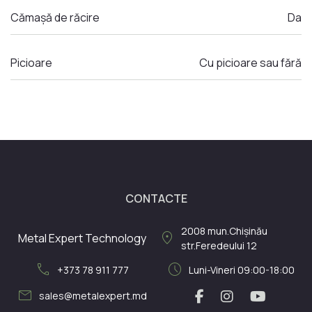
Cămașă de răcire
Da
Picioare
Cu picioare sau fără
CONTACTE
2008
mun.Chișinău
location_on
Metal Expert Technology
str.Feredeului 12
call
schedule
+373 78 911 777
Luni-Vineri 09:00-18:00
mail
sales@metalexpert.md