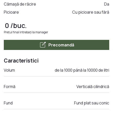
Cămașă de răcire
Da
Picioare
Cu picioare sau fără
LA COMANDA
0
/buc.
Prețul final intrebați la manager
edit_square
Precomandă
Caracteristici
Volum
de la 1000 până la 10000 de litri
Formă
Verticală cilindrică
Fund
Fund plat sau conic