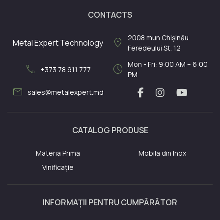
CONTACTS
2008
mun.Chișinău
location_on
Metal Expert Technology
Feredeului St. 12
Mon - Fri: 9:00 AM – 6:00
call
schedule
+373 78 911 777
PM
mail
sales@metalexpert.md
CATALOG PRODUSE
Materia Prima
Mobila din Inox
Vinificație
INFORMAȚII PENTRU CUMPĂRĂTOR