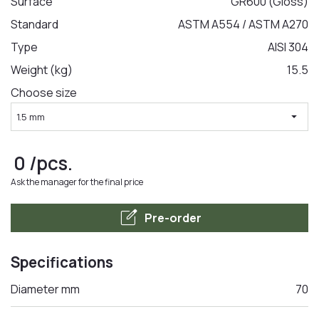
Surface
GR600 (Gloss)
Standard
ASTM A554 / ASTM A270
LA COMANDA
Type
AISI 304
Weight (kg)
15.5
Choose size
arrow_drop_down
1.5 mm
0
/pcs.
Ask the manager for the final price
edit_square
Pre-order
Specifications
Diameter mm
70