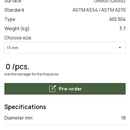
Surface
GR600 (Gloss)
Standard
ASTM A554 / ASTM A270
LA COMANDA
Type
AISI 304
Weight (kg)
3.7
Choose size
arrow_drop_down
1.5 mm
0
/pcs.
Ask the manager for the final price
edit_square
Pre-order
Specifications
Diameter mm
18