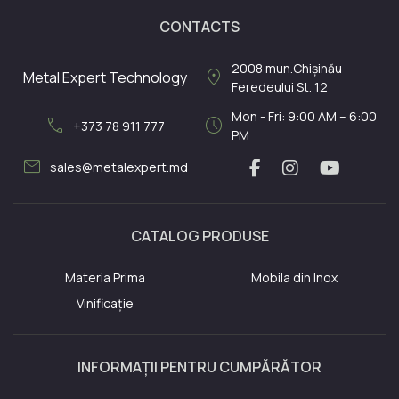
CONTACTS
2008
mun.Chișinău
location_on
Metal Expert Technology
Feredeului St. 12
Mon - Fri: 9:00 AM – 6:00
call
schedule
+373 78 911 777
PM
mail
sales@metalexpert.md
CATALOG PRODUSE
Materia Prima
Mobila din Inox
Vinificație
INFORMAȚII PENTRU CUMPĂRĂTOR