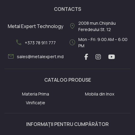
CONTACTS
2008
mun.Chișinău
location_on
Metal Expert Technology
Feredeului St. 12
Mon - Fri: 9:00 AM – 6:00
call
schedule
+373 78 911 777
PM
mail
sales@metalexpert.md
CATALOG PRODUSE
Materia Prima
Mobila din Inox
Vinificație
INFORMAȚII PENTRU CUMPĂRĂTOR