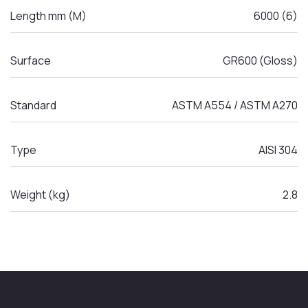
Length mm (M)
6000 (6)
Surface
GR600 (Gloss)
Standard
ASTM A554 / ASTM A270
Type
AISI 304
Weight (kg)
2.8