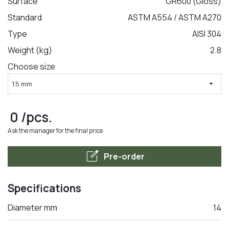
Surface
GR600 (Gloss)
Standard
ASTM A554 / ASTM A270
LA COMANDA
Type
AISI 304
Weight (kg)
2.8
Choose size
arrow_drop_down
1.5 mm
0
/pcs.
Ask the manager for the final price
edit_square
Pre-order
Specifications
Diameter mm
14