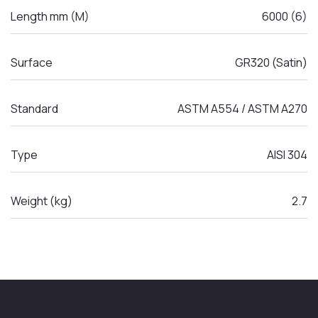
Length mm (M)
6000 (6)
Surface
GR320 (Satin)
Standard
ASTM A554 / ASTM A270
Type
AISI 304
Weight (kg)
2.7