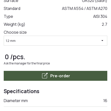
Surface
GR320 (Satin)
Standard
ASTM A554 / ASTM A270
LA COMANDA
Type
AISI 304
Weight (kg)
2.7
Choose size
arrow_drop_down
1.2 mm
0
/pcs.
Ask the manager for the final price
edit_square
Pre-order
Specifications
Diameter mm
16