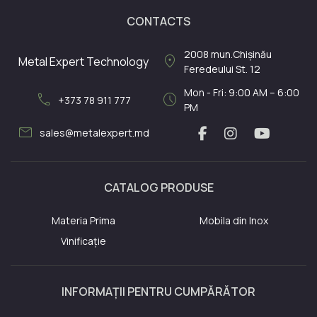
CONTACTS
2008
mun.Chișinău
location_on
Metal Expert Technology
Feredeului St. 12
Mon - Fri: 9:00 AM – 6:00
call
schedule
+373 78 911 777
PM
mail
sales@metalexpert.md
CATALOG PRODUSE
Materia Prima
Mobila din Inox
Vinificație
INFORMAȚII PENTRU CUMPĂRĂTOR