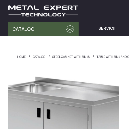
SERVICII
CATALOG
MATERIA PRIMA
MOBILA D
Tablă din Inox
Dulap cu 
HOME
CATALOG
STEEL CABINET WITH SINKS
TABLE WITH SINK AND
Teava Profil
Mese din I
Țeavă Rotunda
Chiuvete d
Bara Rotunda din Inox
Cărucioare
Cornier din Inox
Rafturi din
Bandă
Dulapuri d
Accesorii pentru balustrade
Hote din I
Fitinguri
Elemente de fixare și șuruburi
Materiale pentru sudură