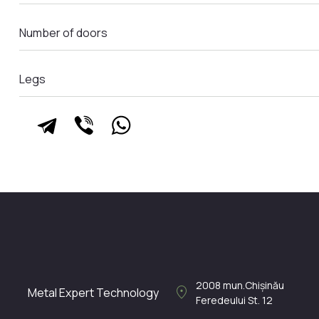
Number of doors
Legs
2008
mun.Chișinău
location_on
Metal Expert Technology
Feredeului St. 12