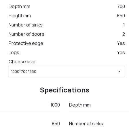
Depth mm
700
Height mm
850
Number of sinks
1
Number of doors
2
Protective edge
Yes
Legs
Yes
Choose size
arrow_drop_down
1000*700*850
Specifications
1000
Depth mm
850
Number of sinks