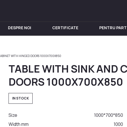
DESPRE NOI
CERTIFICATE
PENTRU PART
IN INOX
PENTRU VIN
Chiuveta
Butoi din Inox
 CABINET WITH HINGED DOORS 1000X700X850
nox
Rezervoare din Inox
TABLE WITH SINK AND 
in Inox
Aparat de distilat
 din Inox
DOORS 1000X700X850
 Inox
in Inox
IN STOCK
nox
Size
1000*700*850
Width mm
1000