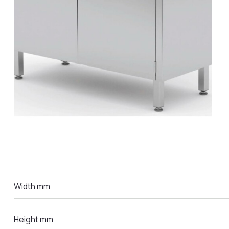
LA COMANDA
Width mm
Height mm