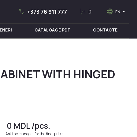
call
trolley
language
arrow_drop_down
+373 78 911 777
0
EN
ENERI
CATALOAGE PDF
CONTACTE
MOBILIER MEDICAL
CABINET WITH HINGED
0
MDL
/pcs.
Ask the manager for the final price