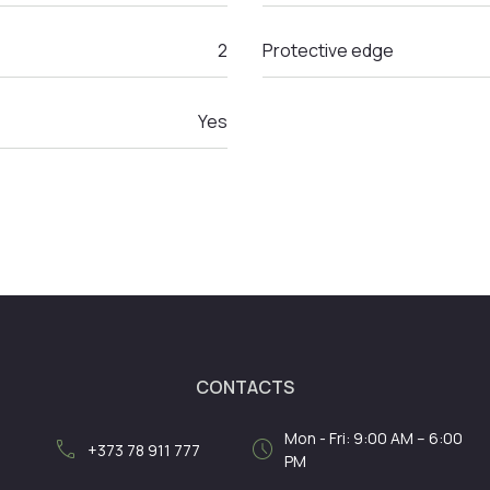
2
Protective edge
Yes
CONTACTS
Mon - Fri: 9:00 AM – 6:00
call
schedule
+373 78 911 777
PM