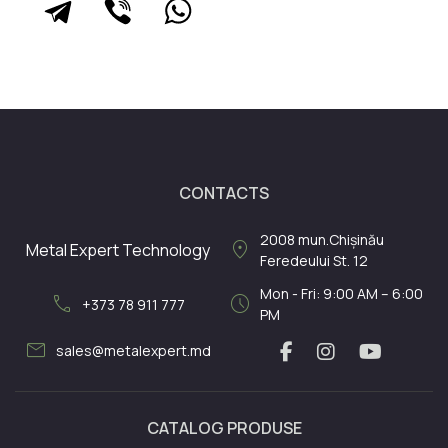
CONTACTS
2008
mun.Chișinău
location_on
Metal Expert Technology
Feredeului St. 12
Mon - Fri: 9:00 AM – 6:00
call
schedule
+373 78 911 777
PM
mail
sales@metalexpert.md
CATALOG PRODUSE