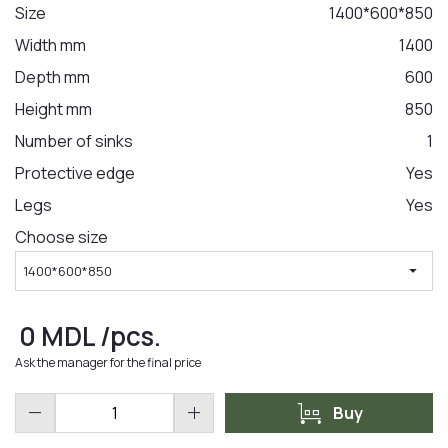
Size
1400*600*850
Width mm
1400
LA COMANDA
Depth mm
600
Height mm
850
Number of sinks
1
Protective edge
Yes
Legs
Yes
Choose size
arrow_drop_down
1400*600*850
0
MDL
/pcs.
Ask the manager for the final price
trolley
remove
add
Buy