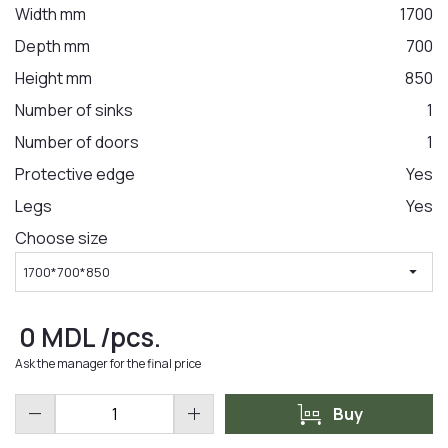
Width mm
1700
Depth mm
700
LA COMANDA
Height mm
850
Number of sinks
1
Number of doors
1
Protective edge
Yes
Legs
Yes
Choose size
arrow_drop_down
1700*700*850
0
MDL
/pcs.
Ask the manager for the final price
trolley
remove
add
Buy