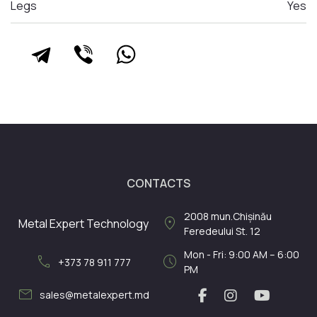
Legs
Yes
CONTACTS
2008
mun.Chișinău
location_on
Metal Expert Technology
Feredeului St. 12
Mon - Fri: 9:00 AM – 6:00
call
schedule
+373 78 911 777
PM
mail
sales@metalexpert.md