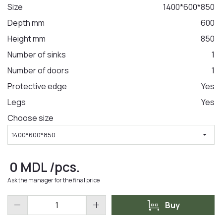
Size
1400*600*850
Depth mm
600
LA COMANDA
Height mm
850
Number of sinks
1
Number of doors
1
Protective edge
Yes
Legs
Yes
Choose size
arrow_drop_down
1400*600*850
0
MDL
/pcs.
Ask the manager for the final price
trolley
remove
add
Buy