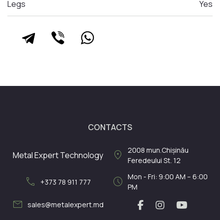
Legs
Yes
CONTACTS
2008
mun.Chișinău
location_on
Metal Expert Technology
Feredeului St. 12
Mon - Fri: 9:00 AM – 6:00
call
schedule
+373 78 911 777
PM
mail
sales@metalexpert.md