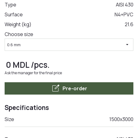
Type
AISI 430
Surface
N4+PVC
LA COMANDA
Weight (kg)
21.6
Choose size
arrow_drop_down
0.6 mm
0
MDL
/pcs.
Ask the manager for the final price
edit_square
Pre-order
Specifications
Size
1500x3000