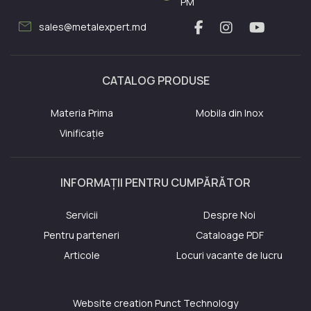
PM
mail
sales@metalexpert.md
CATALOG PRODUSE
Materia Prima
Mobila din Inox
Vinificație
INFORMAȚII PENTRU CUMPĂRĂTOR
Servicii
Despre Noi
Pentru parteneri
Cataloage PDF
Articole
Locuri vacante de lucru
Website creation
Punct Technology