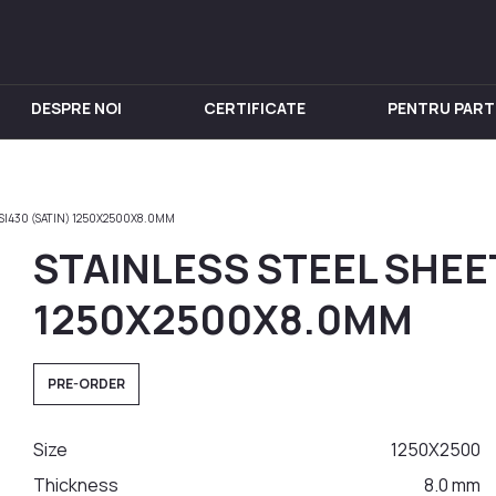
DESPRE NOI
CERTIFICATE
PENTRU PART
IN INOX
PENTRU VIN
Chiuveta
Butoi din Inox
ISI430 (SATIN) 1250X2500X8.0MM
nox
Rezervoare din Inox
STAINLESS STEEL SHEET
in Inox
Aparat de distilat
 din Inox
1250X2500X8.0MM
 Inox
in Inox
PRE-ORDER
nox
Size
1250Х2500
Thickness
8.0 mm