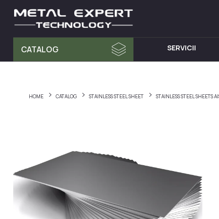
SERVICII
CATALOG
MATERIA PRIMA
MOBILA D
Tablă din Inox
Dulap cu 
HOME
CATALOG
STAINLESS STEEL SHEET
STAINLESS STEEL SHEETS A
Teava Profil
Mese din I
Țeavă Rotunda
Chiuvete d
Bara Rotunda din Inox
Cărucioare
Cornier din Inox
Rafturi din
Bandă
Dulapuri d
Accesorii pentru balustrade
Hote din I
Fitinguri
Elemente de fixare și șuruburi
Materiale pentru sudură