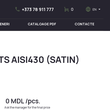
call
trolley
language
arrow_drop_down
+373 78 911 777
0
EN
ENERI
CATALOAGE PDF
CONTACTE
MOBILIER MEDICAL
S AISI430 (SATIN)
0
MDL
/pcs.
Ask the manager for the final price