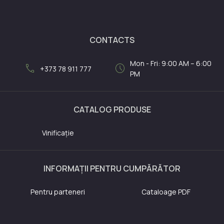
CONTACTS
Mon - Fri: 9:00 AM – 6:00
call
schedule
+373 78 911 777
PM
CATALOG PRODUSE
Vinificație
INFORMAȚII PENTRU CUMPĂRĂTOR
Pentru parteneri
Cataloage PDF