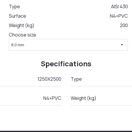
Type
AISI 430
Surface
N4+PVC
Weight (kg)
200
Choose size
arrow_drop_down
8.0 mm
Specifications
1250Х2500
Type
N4+PVC
Weight (kg)