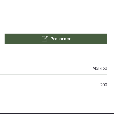
edit_square
Pre-order
AISI 430
200