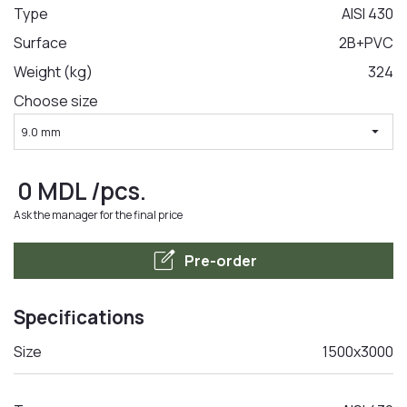
Type
AISI 430
Surface
2B+PVC
LA COMANDA
Weight (kg)
324
Choose size
arrow_drop_down
9.0 mm
0
MDL
/pcs.
Ask the manager for the final price
edit_square
Pre-order
Specifications
Size
1500x3000