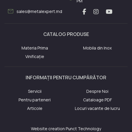
PM
mail
sales@metalexpert.md
CATALOG PRODUSE
Materia Prima
Mobila din Inox
Vinificație
INFORMAȚII PENTRU CUMPĂRĂTOR
Servicii
Despre Noi
Pentru parteneri
Cataloage PDF
Articole
Locuri vacante de lucru
Website creation
Punct Technology